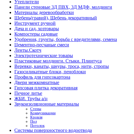
Утеплители
Панели стеновые 3Д ПВХ, 3Д МДФ, молдинги
Материалы деревообработки
Щебень(гравий), Щебень декоративный
Инструмент ручной
Дача и сад, хозтовары
Компостеры садовые
Удобрения, грунты, борьба с вредителями, семена
Цементно-песчаные смеси
Ленты.Скотч
Электротехнические товары
Пластиковые молдинги. Стыки. Плинтуса
Веревки, канаты, шнуры, троса, нити, стропы
Газосиликатные блоки, пеноблоки
Профиль для гипсокартона
Двери межкомнатные
Гипсовая плитка декоративная
Печное литье
ЖБИ. Трубы а/ц
Звукоизоляционные материалы
Стены
Коммуникации
Кровля
Пол
Потолок
Системы поверхностного водоотвода