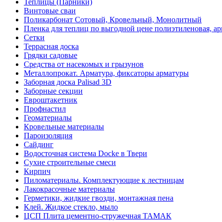
Теплицы (Парники)
Винтовые сваи
Поликарбонат Сотовый, Кровельный, Монолитный
Пленка для теплиц по выгодной цене полиэтиленовая, ар
Сетки
Террасная доска
Грядки садовые
Средства от насекомых и грызунов
Металлопрокат. Арматура, фиксаторы арматуры
Заборная доска Palisad 3D
Заборные секции
Евроштакетник
Профнастил
Геоматериалы
Кровельные материалы
Пароизоляция
Сайдинг
Водосточная система Docke в Твери
Сухие строительные смеси
Кирпич
Пиломатериалы. Комплектующие к лестницам
Лакокрасочные материалы
Герметики, жидкие гвозди, монтажная пена
Клей. Жидкое стекло, мыло
ЦСП Плита цементно-стружечная ТАМАК