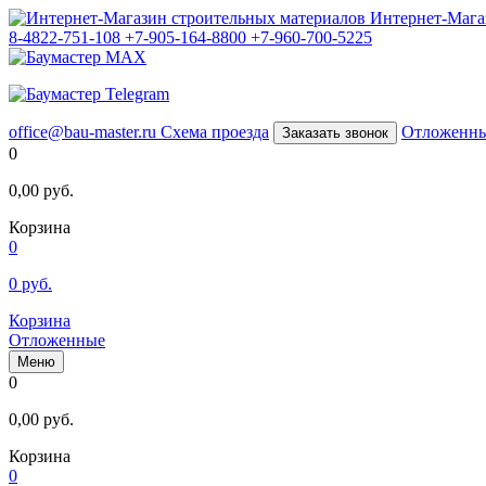
Интернет-Мага
8-4822-751-108
+7-905-164-8800
+7-960-700-5225
office@bau-master.ru
Схема проезда
Отложенн
Заказать звонок
0
0,00
руб.
Корзина
0
0
руб.
Корзина
Отложенные
Меню
0
0,00
руб.
Корзина
0