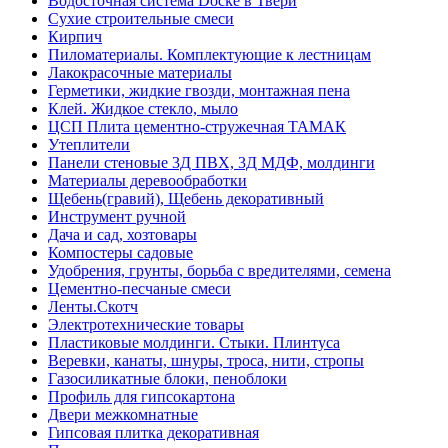
Водосточная система Docke в Твери
Сухие строительные смеси
Кирпич
Пиломатериалы. Комплектующие к лестницам
Лакокрасочные материалы
Герметики, жидкие гвозди, монтажная пена
Клей. Жидкое стекло, мыло
ЦСП Плита цементно-стружечная ТАМАК
Утеплители
Панели стеновые 3Д ПВХ, 3Д МДФ, молдинги
Материалы деревообработки
Щебень(гравий), Щебень декоративный
Инструмент ручной
Дача и сад, хозтовары
Компостеры садовые
Удобрения, грунты, борьба с вредителями, семена
Цементно-песчаные смеси
Ленты.Скотч
Электротехнические товары
Пластиковые молдинги. Стыки. Плинтуса
Веревки, канаты, шнуры, троса, нити, стропы
Газосиликатные блоки, пеноблоки
Профиль для гипсокартона
Двери межкомнатные
Гипсовая плитка декоративная