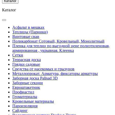
Каталог
Каталог
Асфальт в мешках
Теплицы (Парники)
Винтовые сваи
Поликарбонат Сотовый, Кровельный, Монолитный
Пленка для теплиц по выгодной цене полиэтиленовая,
армированная , укрывная. Клеенка
Сетки
Террасная доска
Грядки садовые
Средства от насекомых и грызунов
Металлопрокат. Арматура, фиксаторы арматуры
Заборная доска Palisad 3D
Заборные секции
Евроштакетник
Профнастил
Геоматериалы
Кровельные материалы
Пароизоляция
Сайдинг