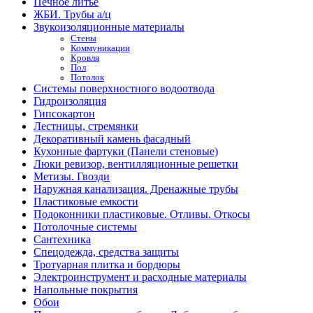
Печное литье
ЖБИ. Трубы а/ц
Звукоизоляционные материалы
Стены
Коммуникации
Кровля
Пол
Потолок
Системы поверхностного водоотвода
Гидроизоляция
Гипсокартон
Лестницы, стремянки
Декоративный камень фасадный
Кухонные фартуки (Панели стеновые)
Люки ревизор, вентилляционные решетки
Метизы. Гвозди
Наружная канализация. Дренажные трубы
Пластиковые емкости
Подоконники пластиковые. Отливы. Откосы
Потолочные системы
Сантехника
Спецодежда, средства защиты
Тротуарная плитка и бордюры
Электроинструмент и расходные материалы
Напольные покрытия
Обои