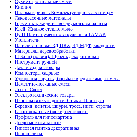
Сухие строительные смеси
Кирпич
Пиломатериалы. Комплектующие к лестницам
Лакокрасочные материалы
Герметики, жидкие гвозди, монтажная пена
Клей. Жидкое стекло, мыло
ЦСП Плита цементно-стружечная ТАМАК
Утеплители
Панели стеновые 3Д ПВХ, 3Д МДФ, молдинги
Материалы деревообработки
Щебень(гравий), Щебень декоративный
Инструмент ручной
Дача и сад, хозтовары
Компостеры садовые
Удобрения, грунты, борьба с вредителями, семена
Цементно-песчаные смеси
Ленты.Скотч
Электротехнические товары
Пластиковые молдинги. Стыки. Плинтуса
Веревки, канаты, шнуры, троса, нити, стропы
Газосиликатные блоки, пеноблоки
Профиль для гипсокартона
Двери межкомнатные
Гипсовая плитка декоративная
Печное литье