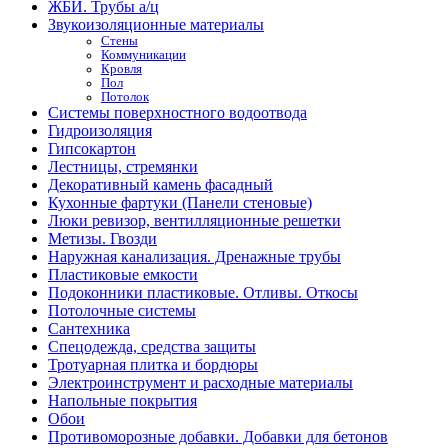
ЖБИ. Трубы а/ц
Звукоизоляционные материалы
Стены
Коммуникации
Кровля
Пол
Потолок
Системы поверхностного водоотвода
Гидроизоляция
Гипсокартон
Лестницы, стремянки
Декоративный камень фасадный
Кухонные фартуки (Панели стеновые)
Люки ревизор, вентилляционные решетки
Метизы. Гвозди
Наружная канализация. Дренажные трубы
Пластиковые емкости
Подоконники пластиковые. Отливы. Откосы
Потолочные системы
Сантехника
Спецодежда, средства защиты
Тротуарная плитка и бордюры
Электроинструмент и расходные материалы
Напольные покрытия
Обои
Противоморозные добавки. Добавки для бетонов