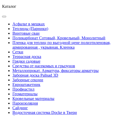
Каталог
Асфальт в мешках
Теплицы (Парники)
Винтовые сваи
Поликарбонат Сотовый, Кровельный, Монолитный
Пленка для теплиц по выгодной цене полиэтиленовая,
армированная , укрывная. Клеенка
Сетки
Террасная доска
Грядки садовые
Средства от насекомых и грызунов
Металлопрокат. Арматура, фиксаторы арматуры
Заборная доска Palisad 3D
Заборные секции
Евроштакетник
Профнастил
Геоматериалы
Кровельные материалы
Пароизоляция
Сайдинг
Водосточная система Docke в Твери