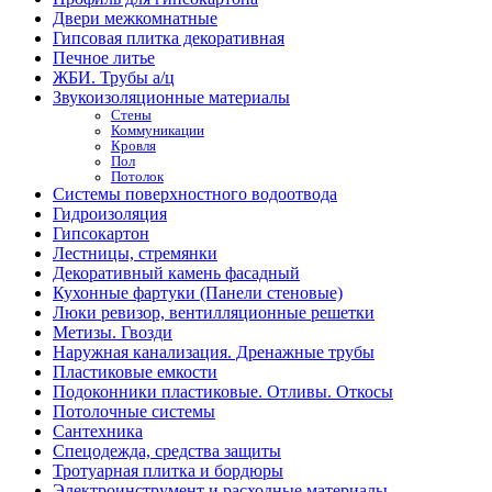
Двери межкомнатные
Гипсовая плитка декоративная
Печное литье
ЖБИ. Трубы а/ц
Звукоизоляционные материалы
Стены
Коммуникации
Кровля
Пол
Потолок
Системы поверхностного водоотвода
Гидроизоляция
Гипсокартон
Лестницы, стремянки
Декоративный камень фасадный
Кухонные фартуки (Панели стеновые)
Люки ревизор, вентилляционные решетки
Метизы. Гвозди
Наружная канализация. Дренажные трубы
Пластиковые емкости
Подоконники пластиковые. Отливы. Откосы
Потолочные системы
Сантехника
Спецодежда, средства защиты
Тротуарная плитка и бордюры
Электроинструмент и расходные материалы