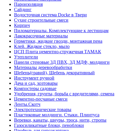
Пароизоляция
Сайдинг
Водосточная система Docke в Твери
Сухие строительные смеси
Кирпич
Пиломатериалы. Комплектующие к лестницам
Лакокрасочные материалы
Герметики, жидкие гвозди, монтажная пена
Клей. Жидкое стекло, мыло
ЦСП Плита цементно-стружечная ТАМАК
Утеплители
Панели стеновые 3Д ПВХ, 3Д МДФ, молдинги
Материалы деревообработки
Щебень(гравий), Щебень декоративный
Инструмент ручной
Дача и сад, хозтовары
Компостеры садовые
Удобрения, грунты, борьба с вредителями, семена
Цементно-песчаные смеси
Ленты.Скотч
Электротехнические товары
Пластиковые молдинги. Стыки. Плинтуса
Веревки, канаты, шнуры, троса, нити, стропы
Газосиликатные блоки, пеноблоки
Профиль для гипсокартона