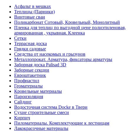
Асфальт в мешках
Теплицы (Парники)
Винтовые сваи
Поликарбонат Сотовый, Кровельный, Монолитный
Пленка для теплиц по выгодной цене полиэтиленовая,
армированная , укрывная. Клеенка
Сетки
Террасная доска
Грядки садовые
Средства от насекомых и грызунов
Металлопрокат. Арматура, фиксаторы арматуры
Заборная доска Palisad 3D
Заборные секции
Евроштакетник
Профнастил
Геоматериалы
Кровельные материалы
Пароизоляция
Сайдинг
Водосточная система Docke в Твери
Сухие строительные смеси
Кирпич
Пиломатериалы. Комплектующие к лестницам
Лакокрасочные материалы