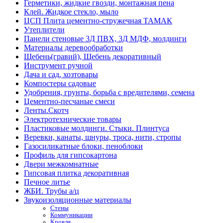
Герметики, жидкие гвозди, монтажная пена
Клей. Жидкое стекло, мыло
ЦСП Плита цементно-стружечная ТАМАК
Утеплители
Панели стеновые 3Д ПВХ, 3Д МДФ, молдинги
Материалы деревообработки
Щебень(гравий), Щебень декоративный
Инструмент ручной
Дача и сад, хозтовары
Компостеры садовые
Удобрения, грунты, борьба с вредителями, семена
Цементно-песчаные смеси
Ленты.Скотч
Электротехнические товары
Пластиковые молдинги. Стыки. Плинтуса
Веревки, канаты, шнуры, троса, нити, стропы
Газосиликатные блоки, пеноблоки
Профиль для гипсокартона
Двери межкомнатные
Гипсовая плитка декоративная
Печное литье
ЖБИ. Трубы а/ц
Звукоизоляционные материалы
Стены
Коммуникации
Кровля