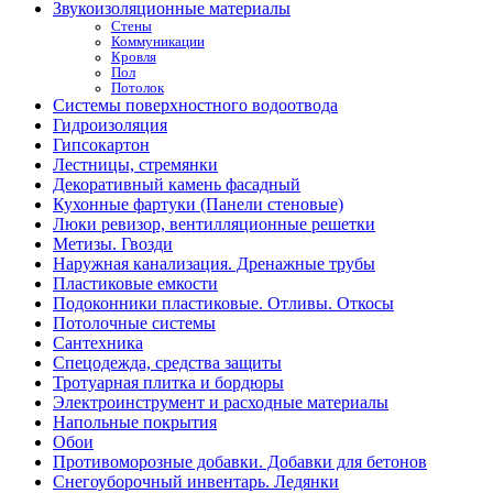
Звукоизоляционные материалы
Стены
Коммуникации
Кровля
Пол
Потолок
Системы поверхностного водоотвода
Гидроизоляция
Гипсокартон
Лестницы, стремянки
Декоративный камень фасадный
Кухонные фартуки (Панели стеновые)
Люки ревизор, вентилляционные решетки
Метизы. Гвозди
Наружная канализация. Дренажные трубы
Пластиковые емкости
Подоконники пластиковые. Отливы. Откосы
Потолочные системы
Сантехника
Спецодежда, средства защиты
Тротуарная плитка и бордюры
Электроинструмент и расходные материалы
Напольные покрытия
Обои
Противоморозные добавки. Добавки для бетонов
Снегоуборочный инвентарь. Ледянки