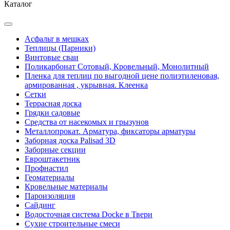
Каталог
Асфальт в мешках
Теплицы (Парники)
Винтовые сваи
Поликарбонат Сотовый, Кровельный, Монолитный
Пленка для теплиц по выгодной цене полиэтиленовая,
армированная , укрывная. Клеенка
Сетки
Террасная доска
Грядки садовые
Средства от насекомых и грызунов
Металлопрокат. Арматура, фиксаторы арматуры
Заборная доска Palisad 3D
Заборные секции
Евроштакетник
Профнастил
Геоматериалы
Кровельные материалы
Пароизоляция
Сайдинг
Водосточная система Docke в Твери
Сухие строительные смеси