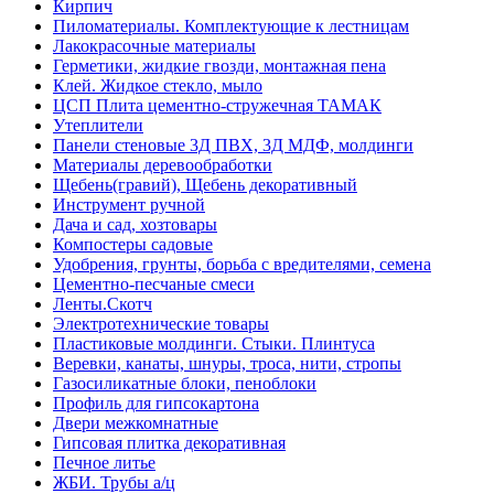
Кирпич
Пиломатериалы. Комплектующие к лестницам
Лакокрасочные материалы
Герметики, жидкие гвозди, монтажная пена
Клей. Жидкое стекло, мыло
ЦСП Плита цементно-стружечная ТАМАК
Утеплители
Панели стеновые 3Д ПВХ, 3Д МДФ, молдинги
Материалы деревообработки
Щебень(гравий), Щебень декоративный
Инструмент ручной
Дача и сад, хозтовары
Компостеры садовые
Удобрения, грунты, борьба с вредителями, семена
Цементно-песчаные смеси
Ленты.Скотч
Электротехнические товары
Пластиковые молдинги. Стыки. Плинтуса
Веревки, канаты, шнуры, троса, нити, стропы
Газосиликатные блоки, пеноблоки
Профиль для гипсокартона
Двери межкомнатные
Гипсовая плитка декоративная
Печное литье
ЖБИ. Трубы а/ц