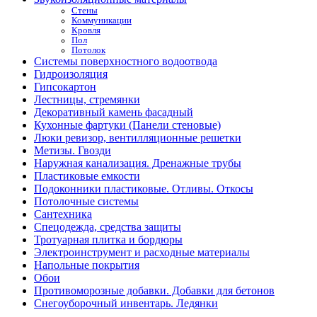
Стены
Коммуникации
Кровля
Пол
Потолок
Системы поверхностного водоотвода
Гидроизоляция
Гипсокартон
Лестницы, стремянки
Декоративный камень фасадный
Кухонные фартуки (Панели стеновые)
Люки ревизор, вентилляционные решетки
Метизы. Гвозди
Наружная канализация. Дренажные трубы
Пластиковые емкости
Подоконники пластиковые. Отливы. Откосы
Потолочные системы
Сантехника
Спецодежда, средства защиты
Тротуарная плитка и бордюры
Электроинструмент и расходные материалы
Напольные покрытия
Обои
Противоморозные добавки. Добавки для бетонов
Снегоуборочный инвентарь. Ледянки