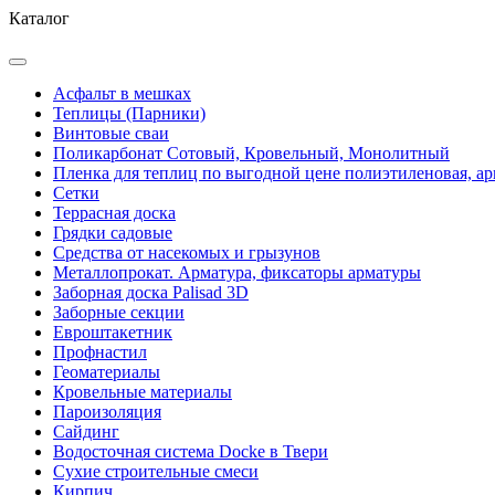
Каталог
Асфальт в мешках
Теплицы (Парники)
Винтовые сваи
Поликарбонат Сотовый, Кровельный, Монолитный
Пленка для теплиц по выгодной цене полиэтиленовая, ар
Сетки
Террасная доска
Грядки садовые
Средства от насекомых и грызунов
Металлопрокат. Арматура, фиксаторы арматуры
Заборная доска Palisad 3D
Заборные секции
Евроштакетник
Профнастил
Геоматериалы
Кровельные материалы
Пароизоляция
Сайдинг
Водосточная система Docke в Твери
Сухие строительные смеси
Кирпич