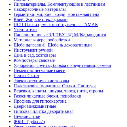
Пиломатериалы. Комплектующие к лестницам
Лакокрасочные материалы
Герметики, жидкие гвозди, монтажная пена
Клей. Жидкое стекло, мыло
ЦСП Плита цементно-стружечная ТАМАК
Утеплители
Панели стеновые 3Д ПВХ, 3Д МДФ, молдинги
Материалы деревообработки
Щебень(гравий), Щебень декоративный
Инструмент ручной
Дача и сад, хозтовары
Компостеры садовые
Удобрения, грунты, борьба с вредителями, семена
Цементно-песчаные смеси
Ленты.Скотч
Электротехнические товары
Пластиковые молдинги. Стыки. Плинтуса
Веревки, канаты, шнуры, троса, нити, стропы
Газосиликатные блоки, пеноблоки
Профиль для гипсокартона
Двери межкомнатные
Гипсовая плитка декоративная
Печное литье
ЖБИ. Трубы а/ц
Звукоизоляционные материалы