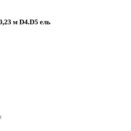
,23 м D4.D5 ель
!