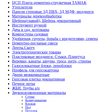
ЦСП Плита цементно-стружечная ТАМАК
Утеплители
Панели стеновые 3Д ПВХ, 3Д МДФ, молдинги
Материалы деревообработки
Щебень(гравий), Щебень декоративный
Инструмент ручной
Дача и сад, хозтовары
Компостеры садовые
Удобрения, грунты, борьба с вредителями, семена
Цементно-песчаные смеси
Ленты.Скотч
Электротехнические товары
Пластиковые молдинги. Стыки. Плинтуса
Веревки, канаты, шнуры, троса, нити, стропы
Газосиликатные блоки, пеноблоки
Профиль для гипсокартона
Двери межкомнатные
Гипсовая плитка декоративная
Печное литье
ЖБИ. Трубы а/ц
Звукоизоляционные материалы
Стены
Коммуникации
Кровля
Пол
Потолок