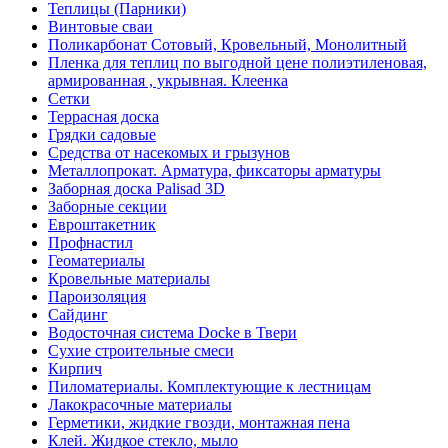
Теплицы (Парники)
Винтовые сваи
Поликарбонат Сотовый, Кровельный, Монолитный
Пленка для теплиц по выгодной цене полиэтиленовая,
армированная , укрывная. Клеенка
Сетки
Террасная доска
Грядки садовые
Средства от насекомых и грызунов
Металлопрокат. Арматура, фиксаторы арматуры
Заборная доска Palisad 3D
Заборные секции
Евроштакетник
Профнастил
Геоматериалы
Кровельные материалы
Пароизоляция
Сайдинг
Водосточная система Docke в Твери
Сухие строительные смеси
Кирпич
Пиломатериалы. Комплектующие к лестницам
Лакокрасочные материалы
Герметики, жидкие гвозди, монтажная пена
Клей. Жидкое стекло, мыло