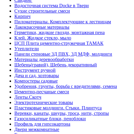
Сайдинг
Водосточная система Docke в Твери
Сухие строительные смеси
Кирпич
Пиломатериалы. Комплектующие к лестницам
Лакокрасочные материалы
Герметики, жидкие гвозди, монтажная пена
Клей. Жидкое стекло, мыло
ЦСП Плита цементно-стружечная ТАМАК
Утеплители
Панели стеновые 3Д ПВХ, 3Д МДФ, молдинги
Материалы деревообработки
Щебень(гравий), Щебень декоративный
Инструмент ручной
Дача и сад, хозтовары
Компостеры садовые
Удобрения, грунты, борьба с вредителями, семена
Цементно-песчаные смеси
Ленты.Скотч
Электротехнические товары
Пластиковые молдинги. Стыки. Плинтуса
Веревки, канаты, шнуры, троса, нити, стропы
Газосиликатные блоки, пеноблоки
Профиль для гипсокартона
Двери межкомнатные