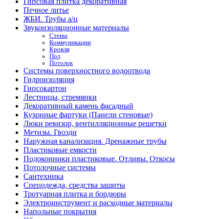
Гипсовая плитка декоративная
Печное литье
ЖБИ. Трубы а/ц
Звукоизоляционные материалы
Стены
Коммуникации
Кровля
Пол
Потолок
Системы поверхностного водоотвода
Гидроизоляция
Гипсокартон
Лестницы, стремянки
Декоративный камень фасадный
Кухонные фартуки (Панели стеновые)
Люки ревизор, вентилляционные решетки
Метизы. Гвозди
Наружная канализация. Дренажные трубы
Пластиковые емкости
Подоконники пластиковые. Отливы. Откосы
Потолочные системы
Сантехника
Спецодежда, средства защиты
Тротуарная плитка и бордюры
Электроинструмент и расходные материалы
Напольные покрытия