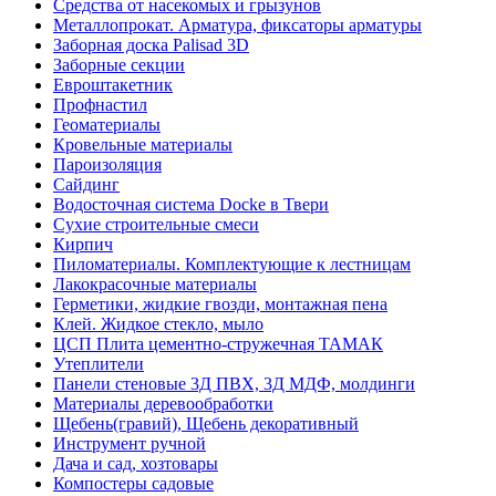
Средства от насекомых и грызунов
Металлопрокат. Арматура, фиксаторы арматуры
Заборная доска Palisad 3D
Заборные секции
Евроштакетник
Профнастил
Геоматериалы
Кровельные материалы
Пароизоляция
Сайдинг
Водосточная система Docke в Твери
Сухие строительные смеси
Кирпич
Пиломатериалы. Комплектующие к лестницам
Лакокрасочные материалы
Герметики, жидкие гвозди, монтажная пена
Клей. Жидкое стекло, мыло
ЦСП Плита цементно-стружечная ТАМАК
Утеплители
Панели стеновые 3Д ПВХ, 3Д МДФ, молдинги
Материалы деревообработки
Щебень(гравий), Щебень декоративный
Инструмент ручной
Дача и сад, хозтовары
Компостеры садовые