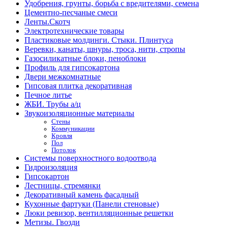
Удобрения, грунты, борьба с вредителями, семена
Цементно-песчаные смеси
Ленты.Скотч
Электротехнические товары
Пластиковые молдинги. Стыки. Плинтуса
Веревки, канаты, шнуры, троса, нити, стропы
Газосиликатные блоки, пеноблоки
Профиль для гипсокартона
Двери межкомнатные
Гипсовая плитка декоративная
Печное литье
ЖБИ. Трубы а/ц
Звукоизоляционные материалы
Стены
Коммуникации
Кровля
Пол
Потолок
Системы поверхностного водоотвода
Гидроизоляция
Гипсокартон
Лестницы, стремянки
Декоративный камень фасадный
Кухонные фартуки (Панели стеновые)
Люки ревизор, вентилляционные решетки
Метизы. Гвозди