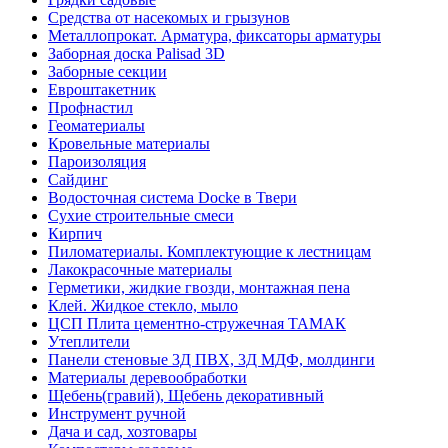
Средства от насекомых и грызунов
Металлопрокат. Арматура, фиксаторы арматуры
Заборная доска Palisad 3D
Заборные секции
Евроштакетник
Профнастил
Геоматериалы
Кровельные материалы
Пароизоляция
Сайдинг
Водосточная система Docke в Твери
Сухие строительные смеси
Кирпич
Пиломатериалы. Комплектующие к лестницам
Лакокрасочные материалы
Герметики, жидкие гвозди, монтажная пена
Клей. Жидкое стекло, мыло
ЦСП Плита цементно-стружечная ТАМАК
Утеплители
Панели стеновые 3Д ПВХ, 3Д МДФ, молдинги
Материалы деревообработки
Щебень(гравий), Щебень декоративный
Инструмент ручной
Дача и сад, хозтовары