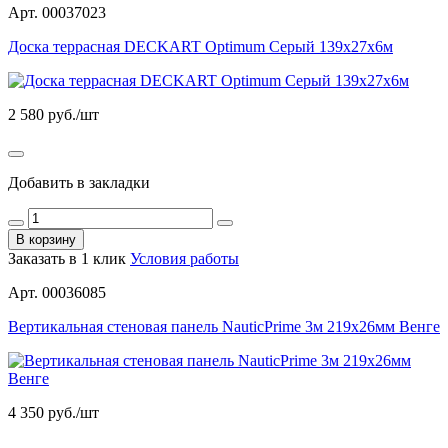
Арт. 00037023
Доска террасная DECKART Optimum Серый 139х27х6м
2 580
руб./шт
Добавить в закладки
В корзину
Заказать в 1 клик
Условия работы
Арт. 00036085
Вертикальная стеновая панель NauticPrime 3м 219х26мм Венге
4 350
руб./шт