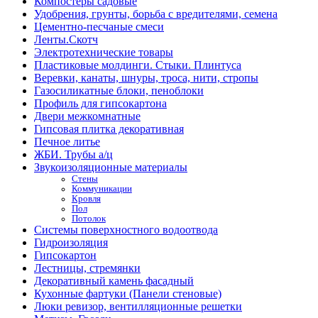
Компостеры садовые
Удобрения, грунты, борьба с вредителями, семена
Цементно-песчаные смеси
Ленты.Скотч
Электротехнические товары
Пластиковые молдинги. Стыки. Плинтуса
Веревки, канаты, шнуры, троса, нити, стропы
Газосиликатные блоки, пеноблоки
Профиль для гипсокартона
Двери межкомнатные
Гипсовая плитка декоративная
Печное литье
ЖБИ. Трубы а/ц
Звукоизоляционные материалы
Стены
Коммуникации
Кровля
Пол
Потолок
Системы поверхностного водоотвода
Гидроизоляция
Гипсокартон
Лестницы, стремянки
Декоративный камень фасадный
Кухонные фартуки (Панели стеновые)
Люки ревизор, вентилляционные решетки