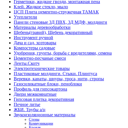
Герметики, жидкие гвозди, монтажная пена
Клей. Жидкое стекло, мыло
ЦСП Плита цементно-стружечная ТАМАК
Утеплители
Панели стеновые 3Д ПВХ, 3Д МДФ, молдинги
Материалы деревообработки
Щебень(гравий), Щебень декоративный
Инструмент ручной
Дача и сад, хозтовары
Компостеры садовые
Удобрения, грунты, борьба с вредителями, семена
Цементно-песчаные смеси
Ленты.Скотч
Электротехнические товары
Пластиковые молдинги. Стыки. Плинтуса
Веревки, канаты, шнуры, троса, нити, стропы
Газосиликатные блоки, пеноблоки
Профиль для гипсокартона
Двери межкомнатные
Гипсовая плитка декоративная
Печное литье
ЖБИ. Трубы а/ц
Звукоизоляционные материалы
Стены
Коммуникации
Кровля