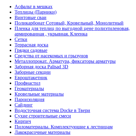
Асфальт в мешках
Теплицы (Парники)
Винтовые сваи
Поликарбонат Сотовый, Кровельный, Монолитный
Пленка для теплиц по выгодной цене полиэтиленовая,
армированная , укрывная. Клеенка
Сетки
Террасная доска
Грядки садовые
Средства от насекомых и грызунов
Металлопрокат. Арматура, фиксаторы арматуры
Заборная доска Palisad 3D
Заборные секции
Евроштакетник
Профнастил
Геоматериалы
Кровельные материалы
Пароизоляция
Сайдинг
Водосточная система Docke в Твери
Сухие строительные смеси
Кирпич
Пиломатериалы. Комплектующие к лестницам
Лакокрасочные материалы