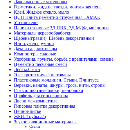
Лакокрасочные материалы
Герметики, жидкие гвозди, монтажная пена
Клей. Жидкое стекло, мыло
ЦСП Плита цементно-стружечная ТАМАК
Утеплители
Панели стеновые 3Д ПВХ, 3Д МДФ, молдинги
Материалы деревообработки
Щебень(гравий), Щебень декоративный
Инструмент ручной
Дача и сад, хозтовары
Компостеры садовые
Удобрения, грунты, борьба с вредителями, семена
Цементно-песчаные смеси
Ленты.Скотч
Электротехнические товары
Пластиковые молдинги. Стыки. Плинтуса
Веревки, канаты, шнуры, троса, нити, стропы
Газосиликатные блоки, пеноблоки
Профиль для гипсокартона
Двери межкомнатные
Гипсовая плитка декоративная
Печное литье
ЖБИ. Трубы а/ц
Звукоизоляционные материалы
Стены