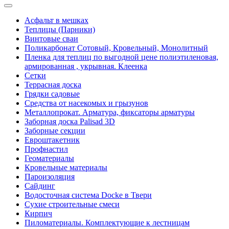
Асфальт в мешках
Теплицы (Парники)
Винтовые сваи
Поликарбонат Сотовый, Кровельный, Монолитный
Пленка для теплиц по выгодной цене полиэтиленовая,
армированная , укрывная. Клеенка
Сетки
Террасная доска
Грядки садовые
Средства от насекомых и грызунов
Металлопрокат. Арматура, фиксаторы арматуры
Заборная доска Palisad 3D
Заборные секции
Евроштакетник
Профнастил
Геоматериалы
Кровельные материалы
Пароизоляция
Сайдинг
Водосточная система Docke в Твери
Сухие строительные смеси
Кирпич
Пиломатериалы. Комплектующие к лестницам