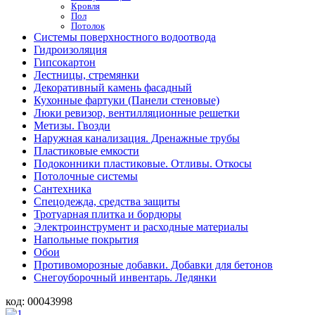
Кровля
Пол
Потолок
Системы поверхностного водоотвода
Гидроизоляция
Гипсокартон
Лестницы, стремянки
Декоративный камень фасадный
Кухонные фартуки (Панели стеновые)
Люки ревизор, вентилляционные решетки
Метизы. Гвозди
Наружная канализация. Дренажные трубы
Пластиковые емкости
Подоконники пластиковые. Отливы. Откосы
Потолочные системы
Сантехника
Спецодежда, средства защиты
Тротуарная плитка и бордюры
Электроинструмент и расходные материалы
Напольные покрытия
Обои
Противоморозные добавки. Добавки для бетонов
Снегоуборочный инвентарь. Ледянки
код:
00043998