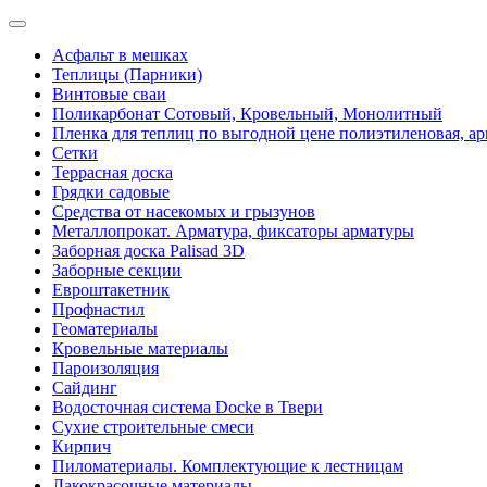
Асфальт в мешках
Теплицы (Парники)
Винтовые сваи
Поликарбонат Сотовый, Кровельный, Монолитный
Пленка для теплиц по выгодной цене полиэтиленовая, ар
Сетки
Террасная доска
Грядки садовые
Средства от насекомых и грызунов
Металлопрокат. Арматура, фиксаторы арматуры
Заборная доска Palisad 3D
Заборные секции
Евроштакетник
Профнастил
Геоматериалы
Кровельные материалы
Пароизоляция
Сайдинг
Водосточная система Docke в Твери
Сухие строительные смеси
Кирпич
Пиломатериалы. Комплектующие к лестницам
Лакокрасочные материалы