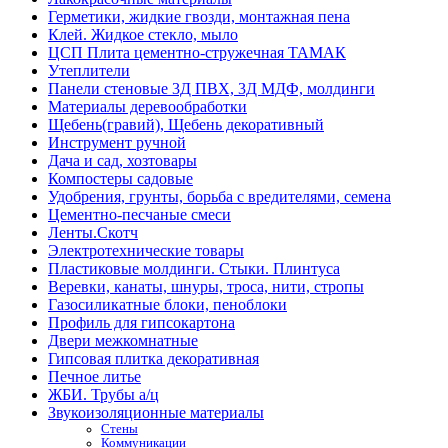
Герметики, жидкие гвозди, монтажная пена
Клей. Жидкое стекло, мыло
ЦСП Плита цементно-стружечная ТАМАК
Утеплители
Панели стеновые 3Д ПВХ, 3Д МДФ, молдинги
Материалы деревообработки
Щебень(гравий), Щебень декоративный
Инструмент ручной
Дача и сад, хозтовары
Компостеры садовые
Удобрения, грунты, борьба с вредителями, семена
Цементно-песчаные смеси
Ленты.Скотч
Электротехнические товары
Пластиковые молдинги. Стыки. Плинтуса
Веревки, канаты, шнуры, троса, нити, стропы
Газосиликатные блоки, пеноблоки
Профиль для гипсокартона
Двери межкомнатные
Гипсовая плитка декоративная
Печное литье
ЖБИ. Трубы а/ц
Звукоизоляционные материалы
Стены
Коммуникации