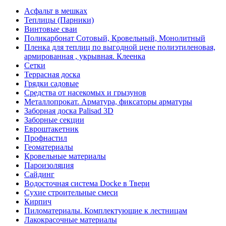
Асфальт в мешках
Теплицы (Парники)
Винтовые сваи
Поликарбонат Сотовый, Кровельный, Монолитный
Пленка для теплиц по выгодной цене полиэтиленовая,
армированная , укрывная. Клеенка
Сетки
Террасная доска
Грядки садовые
Средства от насекомых и грызунов
Металлопрокат. Арматура, фиксаторы арматуры
Заборная доска Palisad 3D
Заборные секции
Евроштакетник
Профнастил
Геоматериалы
Кровельные материалы
Пароизоляция
Сайдинг
Водосточная система Docke в Твери
Сухие строительные смеси
Кирпич
Пиломатериалы. Комплектующие к лестницам
Лакокрасочные материалы