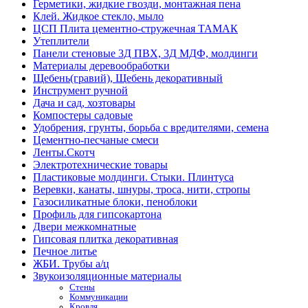
Герметики, жидкие гвозди, монтажная пена
Клей. Жидкое стекло, мыло
ЦСП Плита цементно-стружечная ТАМАК
Утеплители
Панели стеновые 3Д ПВХ, 3Д МДФ, молдинги
Материалы деревообработки
Щебень(гравий), Щебень декоративный
Инструмент ручной
Дача и сад, хозтовары
Компостеры садовые
Удобрения, грунты, борьба с вредителями, семена
Цементно-песчаные смеси
Ленты.Скотч
Электротехнические товары
Пластиковые молдинги. Стыки. Плинтуса
Веревки, канаты, шнуры, троса, нити, стропы
Газосиликатные блоки, пеноблоки
Профиль для гипсокартона
Двери межкомнатные
Гипсовая плитка декоративная
Печное литье
ЖБИ. Трубы а/ц
Звукоизоляционные материалы
Стены
Коммуникации
Кровля