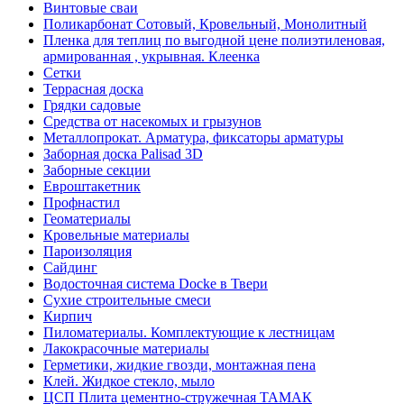
Винтовые сваи
Поликарбонат Сотовый, Кровельный, Монолитный
Пленка для теплиц по выгодной цене полиэтиленовая,
армированная , укрывная. Клеенка
Сетки
Террасная доска
Грядки садовые
Средства от насекомых и грызунов
Металлопрокат. Арматура, фиксаторы арматуры
Заборная доска Palisad 3D
Заборные секции
Евроштакетник
Профнастил
Геоматериалы
Кровельные материалы
Пароизоляция
Сайдинг
Водосточная система Docke в Твери
Сухие строительные смеси
Кирпич
Пиломатериалы. Комплектующие к лестницам
Лакокрасочные материалы
Герметики, жидкие гвозди, монтажная пена
Клей. Жидкое стекло, мыло
ЦСП Плита цементно-стружечная ТАМАК