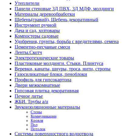
Утеплители
Панели стеновые 3Д ПВХ, 3Д МДФ, молдинги
Материалы деревообработки
Щебень(гравий), Щебень декоративный
Инструмент ручной
Дача и сад, хозтовары
Компостеры садовые
Удобрения, грунты, борьба с вредителями, семена
Цементно-песчаные смеси
Ленты.Скотч
Электротехнические товары
Пластиковые молдинги. Стыки. Плинтуса
Веревки, канаты, шнуры, троса, нити, стропы
Газосиликатные блоки, пеноблоки
Профиль для гипсокартона
Двери межкомнатные
Гипсовая плитка декоративная
Печное литье
ЖБИ. Трубы а/ц
Звукоизоляционные материалы
Стены
Коммуникации
Кровля
Пол
Потолок
Системы поверхностного водоотвода