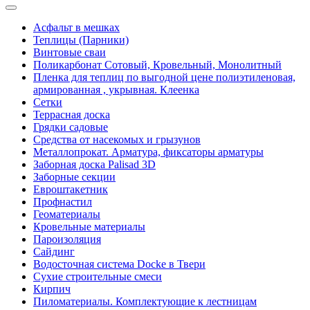
Асфальт в мешках
Теплицы (Парники)
Винтовые сваи
Поликарбонат Сотовый, Кровельный, Монолитный
Пленка для теплиц по выгодной цене полиэтиленовая,
армированная , укрывная. Клеенка
Сетки
Террасная доска
Грядки садовые
Средства от насекомых и грызунов
Металлопрокат. Арматура, фиксаторы арматуры
Заборная доска Palisad 3D
Заборные секции
Евроштакетник
Профнастил
Геоматериалы
Кровельные материалы
Пароизоляция
Сайдинг
Водосточная система Docke в Твери
Сухие строительные смеси
Кирпич
Пиломатериалы. Комплектующие к лестницам