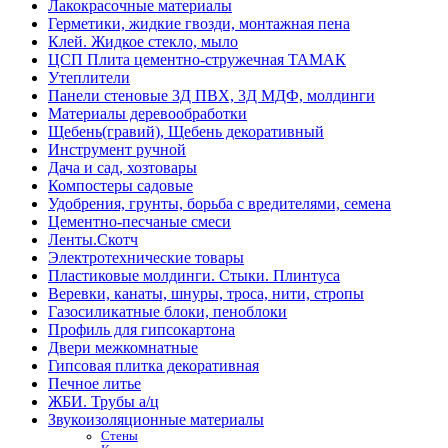
Лакокрасочные материалы
Герметики, жидкие гвозди, монтажная пена
Клей. Жидкое стекло, мыло
ЦСП Плита цементно-стружечная ТАМАК
Утеплители
Панели стеновые 3Д ПВХ, 3Д МДФ, молдинги
Материалы деревообработки
Щебень(гравий), Щебень декоративный
Инструмент ручной
Дача и сад, хозтовары
Компостеры садовые
Удобрения, грунты, борьба с вредителями, семена
Цементно-песчаные смеси
Ленты.Скотч
Электротехнические товары
Пластиковые молдинги. Стыки. Плинтуса
Веревки, канаты, шнуры, троса, нити, стропы
Газосиликатные блоки, пеноблоки
Профиль для гипсокартона
Двери межкомнатные
Гипсовая плитка декоративная
Печное литье
ЖБИ. Трубы а/ц
Звукоизоляционные материалы
Стены