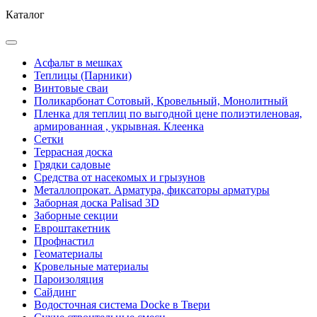
Каталог
Асфальт в мешках
Теплицы (Парники)
Винтовые сваи
Поликарбонат Сотовый, Кровельный, Монолитный
Пленка для теплиц по выгодной цене полиэтиленовая,
армированная , укрывная. Клеенка
Сетки
Террасная доска
Грядки садовые
Средства от насекомых и грызунов
Металлопрокат. Арматура, фиксаторы арматуры
Заборная доска Palisad 3D
Заборные секции
Евроштакетник
Профнастил
Геоматериалы
Кровельные материалы
Пароизоляция
Сайдинг
Водосточная система Docke в Твери