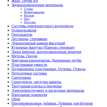
ЖБИ. Трубы а/ц
Звукоизоляционные материалы
Стены
Коммуникации
Кровля
Пол
Потолок
Системы поверхностного водоотвода
Гидроизоляция
Гипсокартон
Лестницы, стремянки
Декоративный камень фасадный
Кухонные фартуки (Панели стеновые)
Люки ревизор, вентилляционные решетки
Метизы. Гвозди
Наружная канализация. Дренажные трубы
Пластиковые емкости
Подоконники пластиковые. Отливы. Откосы
Потолочные системы
Сантехника
Спецодежда, средства защиты
Тротуарная плитка и бордюры
Электроинструмент и расходные материалы
Напольные покрытия
Обои
Противоморозные добавки. Добавки для бетонов