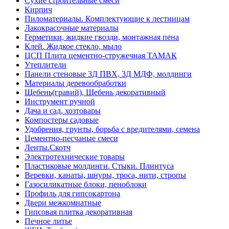
Сухие строительные смеси
Кирпич
Пиломатериалы. Комплектующие к лестницам
Лакокрасочные материалы
Герметики, жидкие гвозди, монтажная пена
Клей. Жидкое стекло, мыло
ЦСП Плита цементно-стружечная ТАМАК
Утеплители
Панели стеновые 3Д ПВХ, 3Д МДФ, молдинги
Материалы деревообработки
Щебень(гравий), Щебень декоративный
Инструмент ручной
Дача и сад, хозтовары
Компостеры садовые
Удобрения, грунты, борьба с вредителями, семена
Цементно-песчаные смеси
Ленты.Скотч
Электротехнические товары
Пластиковые молдинги. Стыки. Плинтуса
Веревки, канаты, шнуры, троса, нити, стропы
Газосиликатные блоки, пеноблоки
Профиль для гипсокартона
Двери межкомнатные
Гипсовая плитка декоративная
Печное литье