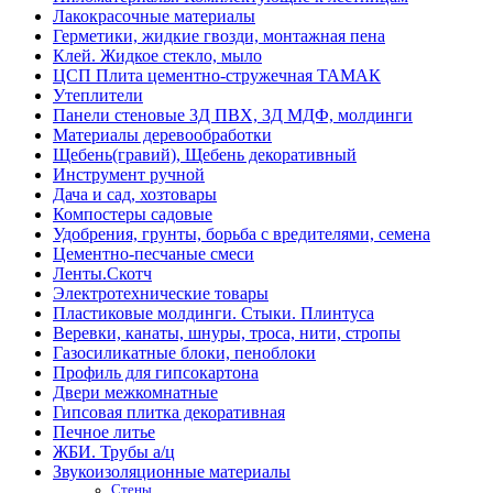
Лакокрасочные материалы
Герметики, жидкие гвозди, монтажная пена
Клей. Жидкое стекло, мыло
ЦСП Плита цементно-стружечная ТАМАК
Утеплители
Панели стеновые 3Д ПВХ, 3Д МДФ, молдинги
Материалы деревообработки
Щебень(гравий), Щебень декоративный
Инструмент ручной
Дача и сад, хозтовары
Компостеры садовые
Удобрения, грунты, борьба с вредителями, семена
Цементно-песчаные смеси
Ленты.Скотч
Электротехнические товары
Пластиковые молдинги. Стыки. Плинтуса
Веревки, канаты, шнуры, троса, нити, стропы
Газосиликатные блоки, пеноблоки
Профиль для гипсокартона
Двери межкомнатные
Гипсовая плитка декоративная
Печное литье
ЖБИ. Трубы а/ц
Звукоизоляционные материалы
Стены