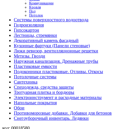
Коммуникации
Кровля
Пол
Потолок
Системы поверхностного водоотвода
Гидроизоляция
Гипсокартон
Лестницы, стремянки
Декоративный камень фасадный
Кухонные фартуки (Панели стеновые)
Люки ревизор, вентилляционные решетки
Метизы. Гвозди
Наружная канализация. Дренажные трубы
Пластиковые емкости
Подоконники пластиковые. Отливы. Откосы
Потолочные системы
Сантехника
Спецодежда, средства защиты
Тротуарная плитка и бордюры
Электроинструмент и расходные материалы
Напольные покрытия
Обои
Противоморозные добавки. Добавки для бетонов
Снегоуборочный инвентарь. Ледянки
код:
00018580