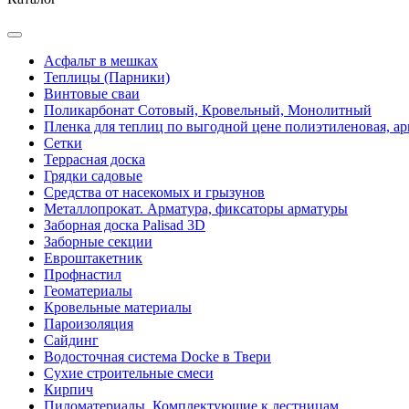
Асфальт в мешках
Теплицы (Парники)
Винтовые сваи
Поликарбонат Сотовый, Кровельный, Монолитный
Пленка для теплиц по выгодной цене полиэтиленовая, ар
Сетки
Террасная доска
Грядки садовые
Средства от насекомых и грызунов
Металлопрокат. Арматура, фиксаторы арматуры
Заборная доска Palisad 3D
Заборные секции
Евроштакетник
Профнастил
Геоматериалы
Кровельные материалы
Пароизоляция
Сайдинг
Водосточная система Docke в Твери
Сухие строительные смеси
Кирпич
Пиломатериалы. Комплектующие к лестницам