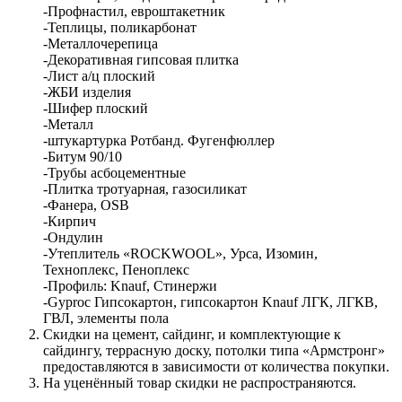
-Профнастил, евроштакетник
-Теплицы, поликарбонат
-Металлочерепица
-Декоративная гипсовая плитка
-Лист а/ц плоский
-ЖБИ изделия
-Шифер плоский
-Металл
-штукартурка Ротбанд. Фугенфюллер
-Битум 90/10
-Трубы асбоцементные
-Плитка тротуарная, газосиликат
-Фанера, OSB
-Кирпич
-Ондулин
-Утеплитель «ROCKWOOL», Урса, Изомин,
Техноплекс, Пеноплекс
-Профиль: Knauf, Стинержи
-Gyproc Гипсокартон, гипсокартон Knauf ЛГК, ЛГКВ,
ГВЛ, элементы пола
Скидки на цемент, сайдинг, и комплектующие к
сайдингу, террасную доску, потолки типа «Армстронг»
предоставляются в зависимости от количества покупки.
На уценённый товар скидки не распространяются.