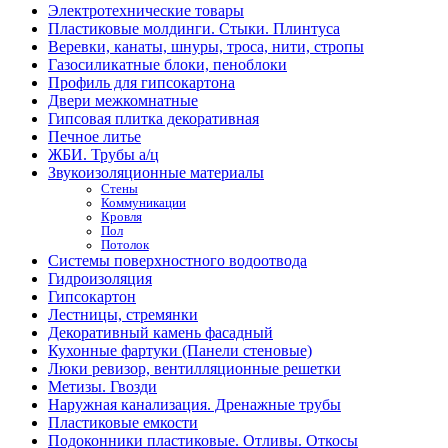
Электротехнические товары
Пластиковые молдинги. Стыки. Плинтуса
Веревки, канаты, шнуры, троса, нити, стропы
Газосиликатные блоки, пеноблоки
Профиль для гипсокартона
Двери межкомнатные
Гипсовая плитка декоративная
Печное литье
ЖБИ. Трубы а/ц
Звукоизоляционные материалы
Стены
Коммуникации
Кровля
Пол
Потолок
Системы поверхностного водоотвода
Гидроизоляция
Гипсокартон
Лестницы, стремянки
Декоративный камень фасадный
Кухонные фартуки (Панели стеновые)
Люки ревизор, вентилляционные решетки
Метизы. Гвозди
Наружная канализация. Дренажные трубы
Пластиковые емкости
Подоконники пластиковые. Отливы. Откосы