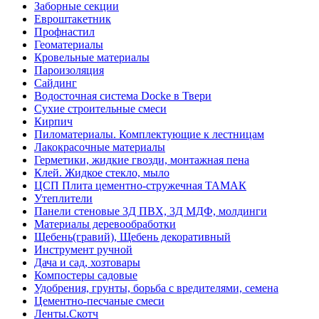
Заборные секции
Евроштакетник
Профнастил
Геоматериалы
Кровельные материалы
Пароизоляция
Сайдинг
Водосточная система Docke в Твери
Сухие строительные смеси
Кирпич
Пиломатериалы. Комплектующие к лестницам
Лакокрасочные материалы
Герметики, жидкие гвозди, монтажная пена
Клей. Жидкое стекло, мыло
ЦСП Плита цементно-стружечная ТАМАК
Утеплители
Панели стеновые 3Д ПВХ, 3Д МДФ, молдинги
Материалы деревообработки
Щебень(гравий), Щебень декоративный
Инструмент ручной
Дача и сад, хозтовары
Компостеры садовые
Удобрения, грунты, борьба с вредителями, семена
Цементно-песчаные смеси
Ленты.Скотч