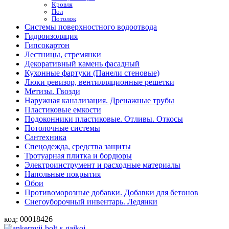
Кровля
Пол
Потолок
Системы поверхностного водоотвода
Гидроизоляция
Гипсокартон
Лестницы, стремянки
Декоративный камень фасадный
Кухонные фартуки (Панели стеновые)
Люки ревизор, вентилляционные решетки
Метизы. Гвозди
Наружная канализация. Дренажные трубы
Пластиковые емкости
Подоконники пластиковые. Отливы. Откосы
Потолочные системы
Сантехника
Спецодежда, средства защиты
Тротуарная плитка и бордюры
Электроинструмент и расходные материалы
Напольные покрытия
Обои
Противоморозные добавки. Добавки для бетонов
Снегоуборочный инвентарь. Ледянки
код:
00018426