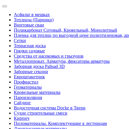
Асфальт в мешках
Теплицы (Парники)
Винтовые сваи
Поликарбонат Сотовый, Кровельный, Монолитный
Пленка для теплиц по выгодной цене полиэтиленовая, ар
Сетки
Террасная доска
Грядки садовые
Средства от насекомых и грызунов
Металлопрокат. Арматура, фиксаторы арматуры
Заборная доска Palisad 3D
Заборные секции
Евроштакетник
Профнастил
Геоматериалы
Кровельные материалы
Пароизоляция
Сайдинг
Водосточная система Docke в Твери
Сухие строительные смеси
Кирпич
Пиломатериалы. Комплектующие к лестницам
Лакокрасочные материалы