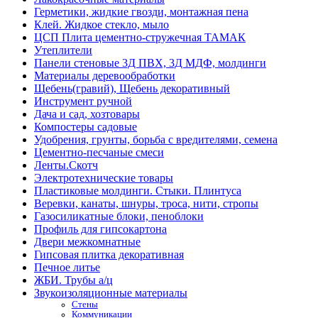
Герметики, жидкие гвозди, монтажная пена
Клей. Жидкое стекло, мыло
ЦСП Плита цементно-стружечная ТАМАК
Утеплители
Панели стеновые 3Д ПВХ, 3Д МДФ, молдинги
Материалы деревообработки
Щебень(гравий), Щебень декоративный
Инструмент ручной
Дача и сад, хозтовары
Компостеры садовые
Удобрения, грунты, борьба с вредителями, семена
Цементно-песчаные смеси
Ленты.Скотч
Электротехнические товары
Пластиковые молдинги. Стыки. Плинтуса
Веревки, канаты, шнуры, троса, нити, стропы
Газосиликатные блоки, пеноблоки
Профиль для гипсокартона
Двери межкомнатные
Гипсовая плитка декоративная
Печное литье
ЖБИ. Трубы а/ц
Звукоизоляционные материалы
Стены
Коммуникации