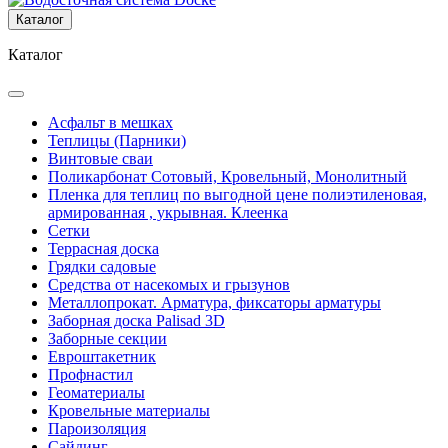
Каталог
Каталог
Асфальт в мешках
Теплицы (Парники)
Винтовые сваи
Поликарбонат Сотовый, Кровельный, Монолитный
Пленка для теплиц по выгодной цене полиэтиленовая,
армированная , укрывная. Клеенка
Сетки
Террасная доска
Грядки садовые
Средства от насекомых и грызунов
Металлопрокат. Арматура, фиксаторы арматуры
Заборная доска Palisad 3D
Заборные секции
Евроштакетник
Профнастил
Геоматериалы
Кровельные материалы
Пароизоляция
Сайдинг