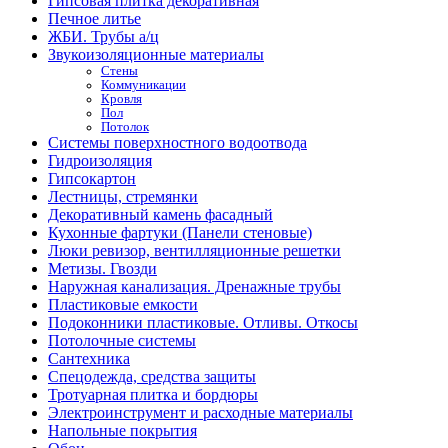
Гипсовая плитка декоративная
Печное литье
ЖБИ. Трубы а/ц
Звукоизоляционные материалы
Стены
Коммуникации
Кровля
Пол
Потолок
Системы поверхностного водоотвода
Гидроизоляция
Гипсокартон
Лестницы, стремянки
Декоративный камень фасадный
Кухонные фартуки (Панели стеновые)
Люки ревизор, вентилляционные решетки
Метизы. Гвозди
Наружная канализация. Дренажные трубы
Пластиковые емкости
Подоконники пластиковые. Отливы. Откосы
Потолочные системы
Сантехника
Спецодежда, средства защиты
Тротуарная плитка и бордюры
Электроинструмент и расходные материалы
Напольные покрытия