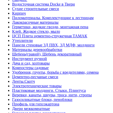
Водосточная система Docke в Твери
Сухие строительные смеси
Кирпич
Пиломатериалы. Комплектующие к лестницам
Лакокрасочные материалы
Герметики, жидкие гвозди, монтажная пена
Клей. Жидкое стекло, мыло
ЦСП Плита цементно-стружечная ТАМАК
Утеплители
Панели стеновые 3Д ПВХ, 3Д МДФ, молдинги
Материалы деревообработки
Щебень(гравий), Щебень декоративный
Инструмент ручной
Дача и сад, хозтовары
Компостеры садовые
Удобрения, грунты, борьба с вредителями, семена
Цементно-песчаные смеси
Ленты.Скотч
Электротехнические товары
Пластиковые молдинги. Стыки. Плинтуса
Веревки, канаты, шнуры, троса, нити, стропы
Газосиликатные блоки, пеноблоки
Профиль для гипсокартона
Двери межкомнатные