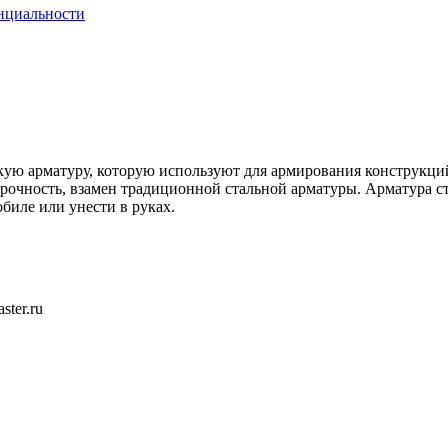
нциальности
ую арматуру, которую используют для армирования конструкций 
очность, взамен традиционной стальной арматуры. Арматура стек
биле или унести в руках.
ster.ru