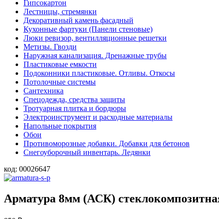
Гипсокартон
Лестницы, стремянки
Декоративный камень фасадный
Кухонные фартуки (Панели стеновые)
Люки ревизор, вентилляционные решетки
Метизы. Гвозди
Наружная канализация. Дренажные трубы
Пластиковые емкости
Подоконники пластиковые. Отливы. Откосы
Потолочные системы
Сантехника
Спецодежда, средства защиты
Тротуарная плитка и бордюры
Электроинструмент и расходные материалы
Напольные покрытия
Обои
Противоморозные добавки. Добавки для бетонов
Снегоуборочный инвентарь. Ледянки
код:
00026647
Арматура 8мм (АСК) стеклокомпозитна