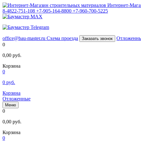
Интернет-Мага
8-4822-751-108
+7-905-164-8800
+7-960-700-5225
office@bau-master.ru
Схема проезда
Отложенн
Заказать звонок
0
0,00
руб.
Корзина
0
0
руб.
Корзина
Отложенные
Меню
0
0,00
руб.
Корзина
0