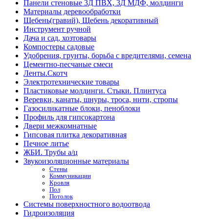
Панели стеновые 3Д ПВХ, 3Д МДФ, молдинги
Материалы деревообработки
Щебень(гравий), Щебень декоративный
Инструмент ручной
Дача и сад, хозтовары
Компостеры садовые
Удобрения, грунты, борьба с вредителями, семена
Цементно-песчаные смеси
Ленты.Скотч
Электротехнические товары
Пластиковые молдинги. Стыки. Плинтуса
Веревки, канаты, шнуры, троса, нити, стропы
Газосиликатные блоки, пеноблоки
Профиль для гипсокартона
Двери межкомнатные
Гипсовая плитка декоративная
Печное литье
ЖБИ. Трубы а/ц
Звукоизоляционные материалы
Стены
Коммуникации
Кровля
Пол
Потолок
Системы поверхностного водоотвода
Гидроизоляция