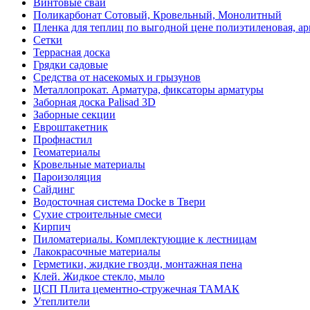
Винтовые сваи
Поликарбонат Сотовый, Кровельный, Монолитный
Пленка для теплиц по выгодной цене полиэтиленовая, ар
Сетки
Террасная доска
Грядки садовые
Средства от насекомых и грызунов
Металлопрокат. Арматура, фиксаторы арматуры
Заборная доска Palisad 3D
Заборные секции
Евроштакетник
Профнастил
Геоматериалы
Кровельные материалы
Пароизоляция
Сайдинг
Водосточная система Docke в Твери
Сухие строительные смеси
Кирпич
Пиломатериалы. Комплектующие к лестницам
Лакокрасочные материалы
Герметики, жидкие гвозди, монтажная пена
Клей. Жидкое стекло, мыло
ЦСП Плита цементно-стружечная ТАМАК
Утеплители