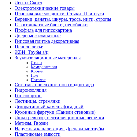
Ленты.Скотч
Электротехнические товары
Пластиковые молдинги. Стыки. Плинтуса
Веревки, канаты, шнуры, троса, нити, стропы
Газосиликатные блоки, пеноблоки
Профиль для гипсокартона
Двери межкомнатные
Гипсовая плитка декоративная
Печное литье
ЖБИ. Трубы а/ц
Звукоизоляционные материалы
Стены
Коммуникации
Кровля
Пол
Потолок
Системы поверхностного водоотвода
Гидроизоляция
Гипсокартон
Лестницы, стремянки
Декоративный камень фасадный
Кухонные фартуки (Панели стеновые)
Люки ревизор, вентилляционные решетки
Метизы. Гвозди
Наружная канализация. Дренажные трубы
Пластиковые емкости