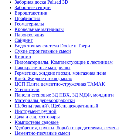
Заборная доска Palisad 3D
Заборные секции
Евроштакетник
Профнастил
Геоматериалы
Кровельные материалы
Пароизоляция
Сайдинг
Водосточная система Docke в Твери
Сухие строительные смеси
Кирпич
Пиломатериалы. Комплектующие к лестницам
Лакокрасочные материалы
Герметики, жидкие гвозди, монтажная пена
Клей. Жидкое стекло, мыло
ЦСП Плита цементно-стружечная ТАМАК
Утеплители
Панели стеновые 3Д ПВХ, 3Д МДФ, молдинги
Материалы деревообработки
Щебень(гравий), Щебень декоративный
Инструмент ручной
Дача и сад, хозтовары
Компостеры садовые
Удобрения, грунты, борьба с вредителями, семена
Цементно-песчаные смеси