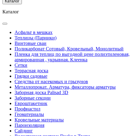
Каталог
Каталог
Асфальт в мешках
Теплицы (Парники)
Винтовые сваи
Поликарбонат Сотовый, Кровельный, Монолитный
Пленка для теплиц по выгодной цене полиэтиленовая,
армированная , укрывная. Клеенка
Сетки
Террасная доска
Грядки садовые
Средства от насекомых и грызунов
Металлопрокат. Арматура, фиксаторы арматуры
Заборная доска Palisad 3D
Заборные секции
Евроштакетник
Профнастил
Геоматериалы
Кровельные материалы
Пароизоляция
Сайдинг