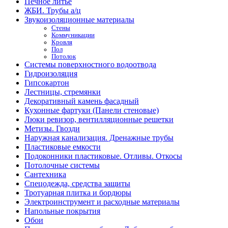
Печное литье
ЖБИ. Трубы а/ц
Звукоизоляционные материалы
Стены
Коммуникации
Кровля
Пол
Потолок
Системы поверхностного водоотвода
Гидроизоляция
Гипсокартон
Лестницы, стремянки
Декоративный камень фасадный
Кухонные фартуки (Панели стеновые)
Люки ревизор, вентилляционные решетки
Метизы. Гвозди
Наружная канализация. Дренажные трубы
Пластиковые емкости
Подоконники пластиковые. Отливы. Откосы
Потолочные системы
Сантехника
Спецодежда, средства защиты
Тротуарная плитка и бордюры
Электроинструмент и расходные материалы
Напольные покрытия
Обои