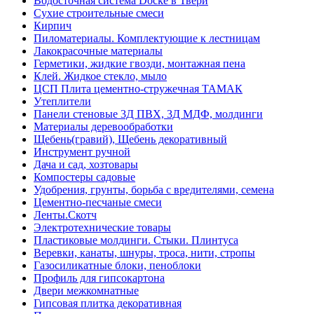
Водосточная система Docke в Твери
Сухие строительные смеси
Кирпич
Пиломатериалы. Комплектующие к лестницам
Лакокрасочные материалы
Герметики, жидкие гвозди, монтажная пена
Клей. Жидкое стекло, мыло
ЦСП Плита цементно-стружечная ТАМАК
Утеплители
Панели стеновые 3Д ПВХ, 3Д МДФ, молдинги
Материалы деревообработки
Щебень(гравий), Щебень декоративный
Инструмент ручной
Дача и сад, хозтовары
Компостеры садовые
Удобрения, грунты, борьба с вредителями, семена
Цементно-песчаные смеси
Ленты.Скотч
Электротехнические товары
Пластиковые молдинги. Стыки. Плинтуса
Веревки, канаты, шнуры, троса, нити, стропы
Газосиликатные блоки, пеноблоки
Профиль для гипсокартона
Двери межкомнатные
Гипсовая плитка декоративная