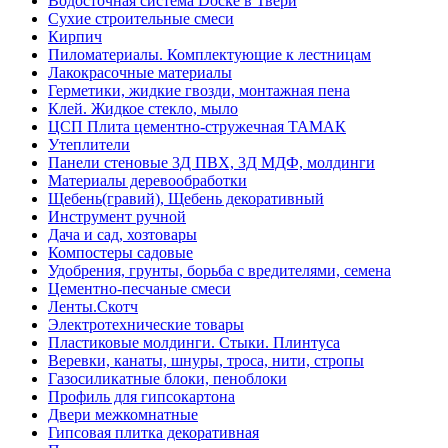
Водосточная система Docke в Твери
Сухие строительные смеси
Кирпич
Пиломатериалы. Комплектующие к лестницам
Лакокрасочные материалы
Герметики, жидкие гвозди, монтажная пена
Клей. Жидкое стекло, мыло
ЦСП Плита цементно-стружечная ТАМАК
Утеплители
Панели стеновые 3Д ПВХ, 3Д МДФ, молдинги
Материалы деревообработки
Щебень(гравий), Щебень декоративный
Инструмент ручной
Дача и сад, хозтовары
Компостеры садовые
Удобрения, грунты, борьба с вредителями, семена
Цементно-песчаные смеси
Ленты.Скотч
Электротехнические товары
Пластиковые молдинги. Стыки. Плинтуса
Веревки, канаты, шнуры, троса, нити, стропы
Газосиликатные блоки, пеноблоки
Профиль для гипсокартона
Двери межкомнатные
Гипсовая плитка декоративная