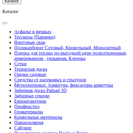
Каталог
Каталог
Асфальт в мешках
Теплицы (Парники)
Винтовые сваи
Поликарбонат Сотовый, Кровельный, Монолитный
Пленка для теплиц по выгодной цене полиэтиленовая,
армированная , укрывная. Клеенка
Сетки
Террасная доска
Грядки садовые
Средства от насекомых и грызунов
Металлопрокат. Арматура, фиксаторы арматуры
Заборная доска Palisad 3D
Заборные секции
Евроштакетник
Профнастил
Геоматериалы
Кровельные материалы
Пароизоляция
Сайдинг