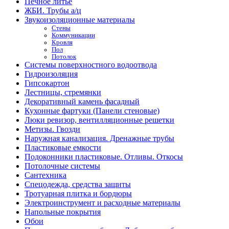
Печное литье
ЖБИ. Трубы а/ц
Звукоизоляционные материалы
Стены
Коммуникации
Кровля
Пол
Потолок
Системы поверхностного водоотвода
Гидроизоляция
Гипсокартон
Лестницы, стремянки
Декоративный камень фасадный
Кухонные фартуки (Панели стеновые)
Люки ревизор, вентилляционные решетки
Метизы. Гвозди
Наружная канализация. Дренажные трубы
Пластиковые емкости
Подоконники пластиковые. Отливы. Откосы
Потолочные системы
Сантехника
Спецодежда, средства защиты
Тротуарная плитка и бордюры
Электроинструмент и расходные материалы
Напольные покрытия
Обои