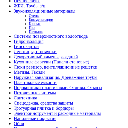
Печное литье
ЖБИ. Трубы а/ц
Звукоизоляционные материалы
Стены
Коммуникации
Кровля
Пол
Потолок
Системы поверхностного водоотвода
Гидроизоляция
Гипсокартон
Лестницы, стремянки
Декоративный камень фасадный
Кухонные фартуки (Панели стеновые)
Люки ревизор, вентилляционные решетки
Метизы. Гвозди
Наружная канализация. Дренажные трубы
Пластиковые емкости
Подоконники пластиковые. Отливы. Откосы
Потолочные системы
Сантехника
Спецодежда, средства защиты
Тротуарная плитка и бордюры
Электроинструмент и расходные материалы
Напольные покрытия
Обои