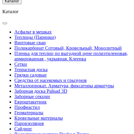
Каталог
Каталог
Асфальт в мешках
Теплицы (Парники)
Винтовые сваи
Поликарбонат Сотовый, Кровельный, Монолитный
Пленка для теплиц по выгодной цене полиэтиленовая,
армированная , укрывная. Клеенка
Сетки
Террасная доска
Грядки садовые
Средства от насекомых и грызунов
Металлопрокат. Арматура, фиксаторы арматуры
Заборная доска Palisad 3D
Заборные секции
Евроштакетник
Профнастил
Геоматериалы
Кровельные материалы
Пароизоляция
Сайдинг