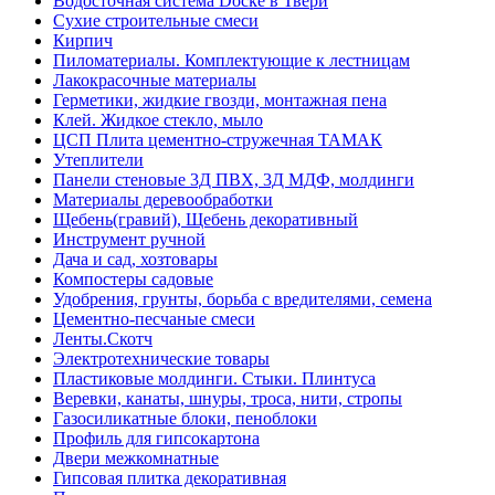
Водосточная система Docke в Твери
Сухие строительные смеси
Кирпич
Пиломатериалы. Комплектующие к лестницам
Лакокрасочные материалы
Герметики, жидкие гвозди, монтажная пена
Клей. Жидкое стекло, мыло
ЦСП Плита цементно-стружечная ТАМАК
Утеплители
Панели стеновые 3Д ПВХ, 3Д МДФ, молдинги
Материалы деревообработки
Щебень(гравий), Щебень декоративный
Инструмент ручной
Дача и сад, хозтовары
Компостеры садовые
Удобрения, грунты, борьба с вредителями, семена
Цементно-песчаные смеси
Ленты.Скотч
Электротехнические товары
Пластиковые молдинги. Стыки. Плинтуса
Веревки, канаты, шнуры, троса, нити, стропы
Газосиликатные блоки, пеноблоки
Профиль для гипсокартона
Двери межкомнатные
Гипсовая плитка декоративная