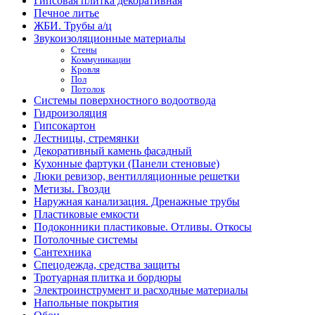
Гипсовая плитка декоративная
Печное литье
ЖБИ. Трубы а/ц
Звукоизоляционные материалы
Стены
Коммуникации
Кровля
Пол
Потолок
Системы поверхностного водоотвода
Гидроизоляция
Гипсокартон
Лестницы, стремянки
Декоративный камень фасадный
Кухонные фартуки (Панели стеновые)
Люки ревизор, вентилляционные решетки
Метизы. Гвозди
Наружная канализация. Дренажные трубы
Пластиковые емкости
Подоконники пластиковые. Отливы. Откосы
Потолочные системы
Сантехника
Спецодежда, средства защиты
Тротуарная плитка и бордюры
Электроинструмент и расходные материалы
Напольные покрытия