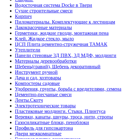
Водосточная система Docke в Твери
Сухие строительные смеси
Кирпич
Пиломатериалы. Комплектующие к лестницам
Лакокрасочные материалы
Герметики, жидкие гвозди, монтажная пена
Клей. Жидкое стекло, мыло
ЦСП Плита цементно-стружечная ТАМАК
Утеплители
Панели стеновые 3Д ПВХ, 3Д МДФ, молдинги
Материалы деревообработки
Щебень(гравий), Щебень декоративный
Инструмент ручной
Дача и сад, хозтовары
Компостеры садовые
Удобрения, грунты, борьба с вредителями, семена
Цементно-песчаные смеси
Ленты.Скотч
Электротехнические товары
Пластиковые молдинги. Стыки. Плинтуса
Веревки, канаты, шнуры, троса, нити, стропы
Газосиликатные блоки, пеноблоки
Профиль для гипсокартона
Двери межкомнатные