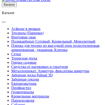
Каталог
Каталог
Асфальт в мешках
Теплицы (Парники)
Винтовые сваи
Поликарбонат Сотовый, Кровельный, Монолитный
Пленка для теплиц по выгодной цене полиэтиленовая,
армированная , укрывная. Клеенка
Сетки
Террасная доска
Грядки садовые
Средства от насекомых и грызунов
Металлопрокат. Арматура, фиксаторы арматуры
Заборная доска Palisad 3D
Заборные секции
Евроштакетник
Профнастил
Геоматериалы
Кровельные материалы
Пароизоляция
Сайдинг