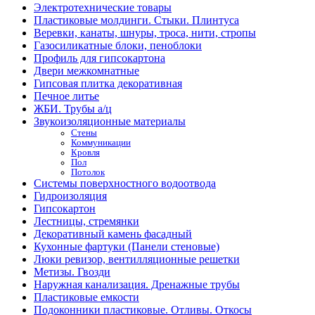
Электротехнические товары
Пластиковые молдинги. Стыки. Плинтуса
Веревки, канаты, шнуры, троса, нити, стропы
Газосиликатные блоки, пеноблоки
Профиль для гипсокартона
Двери межкомнатные
Гипсовая плитка декоративная
Печное литье
ЖБИ. Трубы а/ц
Звукоизоляционные материалы
Стены
Коммуникации
Кровля
Пол
Потолок
Системы поверхностного водоотвода
Гидроизоляция
Гипсокартон
Лестницы, стремянки
Декоративный камень фасадный
Кухонные фартуки (Панели стеновые)
Люки ревизор, вентилляционные решетки
Метизы. Гвозди
Наружная канализация. Дренажные трубы
Пластиковые емкости
Подоконники пластиковые. Отливы. Откосы