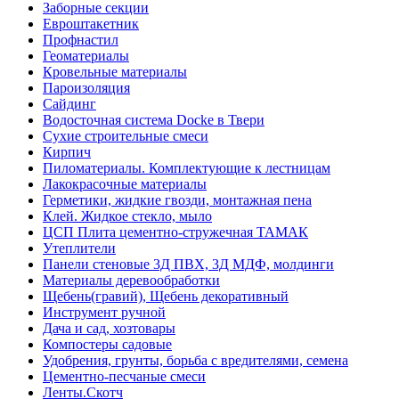
Заборные секции
Евроштакетник
Профнастил
Геоматериалы
Кровельные материалы
Пароизоляция
Сайдинг
Водосточная система Docke в Твери
Сухие строительные смеси
Кирпич
Пиломатериалы. Комплектующие к лестницам
Лакокрасочные материалы
Герметики, жидкие гвозди, монтажная пена
Клей. Жидкое стекло, мыло
ЦСП Плита цементно-стружечная ТАМАК
Утеплители
Панели стеновые 3Д ПВХ, 3Д МДФ, молдинги
Материалы деревообработки
Щебень(гравий), Щебень декоративный
Инструмент ручной
Дача и сад, хозтовары
Компостеры садовые
Удобрения, грунты, борьба с вредителями, семена
Цементно-песчаные смеси
Ленты.Скотч