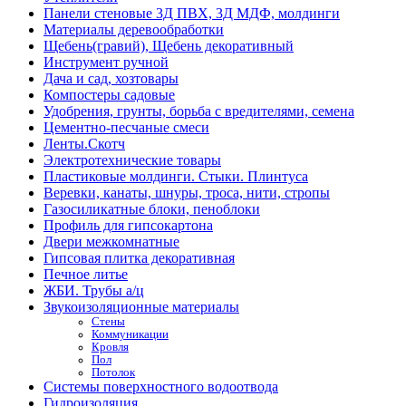
Панели стеновые 3Д ПВХ, 3Д МДФ, молдинги
Материалы деревообработки
Щебень(гравий), Щебень декоративный
Инструмент ручной
Дача и сад, хозтовары
Компостеры садовые
Удобрения, грунты, борьба с вредителями, семена
Цементно-песчаные смеси
Ленты.Скотч
Электротехнические товары
Пластиковые молдинги. Стыки. Плинтуса
Веревки, канаты, шнуры, троса, нити, стропы
Газосиликатные блоки, пеноблоки
Профиль для гипсокартона
Двери межкомнатные
Гипсовая плитка декоративная
Печное литье
ЖБИ. Трубы а/ц
Звукоизоляционные материалы
Стены
Коммуникации
Кровля
Пол
Потолок
Системы поверхностного водоотвода
Гидроизоляция