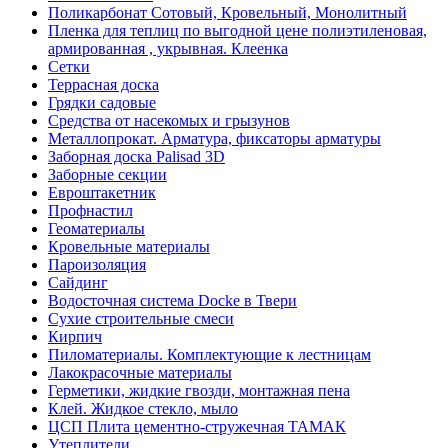
Поликарбонат Сотовый, Кровельный, Монолитный
Пленка для теплиц по выгодной цене полиэтиленовая,
армированная , укрывная. Клеенка
Сетки
Террасная доска
Грядки садовые
Средства от насекомых и грызунов
Металлопрокат. Арматура, фиксаторы арматуры
Заборная доска Palisad 3D
Заборные секции
Евроштакетник
Профнастил
Геоматериалы
Кровельные материалы
Пароизоляция
Сайдинг
Водосточная система Docke в Твери
Сухие строительные смеси
Кирпич
Пиломатериалы. Комплектующие к лестницам
Лакокрасочные материалы
Герметики, жидкие гвозди, монтажная пена
Клей. Жидкое стекло, мыло
ЦСП Плита цементно-стружечная ТАМАК
Утеплители