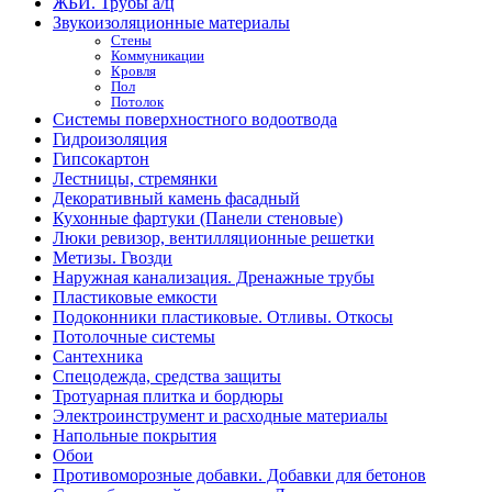
ЖБИ. Трубы а/ц
Звукоизоляционные материалы
Стены
Коммуникации
Кровля
Пол
Потолок
Системы поверхностного водоотвода
Гидроизоляция
Гипсокартон
Лестницы, стремянки
Декоративный камень фасадный
Кухонные фартуки (Панели стеновые)
Люки ревизор, вентилляционные решетки
Метизы. Гвозди
Наружная канализация. Дренажные трубы
Пластиковые емкости
Подоконники пластиковые. Отливы. Откосы
Потолочные системы
Сантехника
Спецодежда, средства защиты
Тротуарная плитка и бордюры
Электроинструмент и расходные материалы
Напольные покрытия
Обои
Противоморозные добавки. Добавки для бетонов