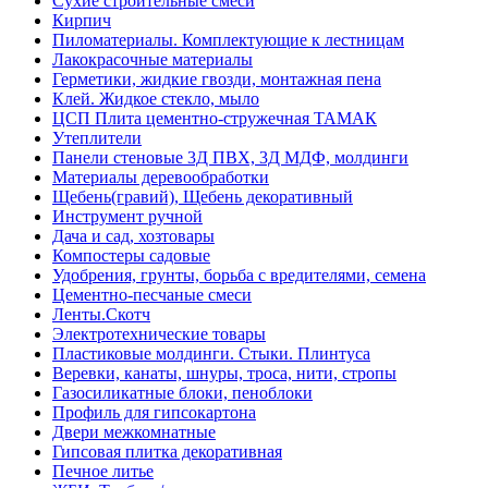
Сухие строительные смеси
Кирпич
Пиломатериалы. Комплектующие к лестницам
Лакокрасочные материалы
Герметики, жидкие гвозди, монтажная пена
Клей. Жидкое стекло, мыло
ЦСП Плита цементно-стружечная ТАМАК
Утеплители
Панели стеновые 3Д ПВХ, 3Д МДФ, молдинги
Материалы деревообработки
Щебень(гравий), Щебень декоративный
Инструмент ручной
Дача и сад, хозтовары
Компостеры садовые
Удобрения, грунты, борьба с вредителями, семена
Цементно-песчаные смеси
Ленты.Скотч
Электротехнические товары
Пластиковые молдинги. Стыки. Плинтуса
Веревки, канаты, шнуры, троса, нити, стропы
Газосиликатные блоки, пеноблоки
Профиль для гипсокартона
Двери межкомнатные
Гипсовая плитка декоративная
Печное литье