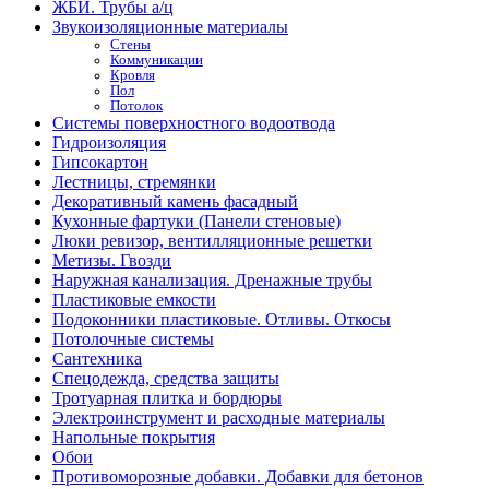
ЖБИ. Трубы а/ц
Звукоизоляционные материалы
Стены
Коммуникации
Кровля
Пол
Потолок
Системы поверхностного водоотвода
Гидроизоляция
Гипсокартон
Лестницы, стремянки
Декоративный камень фасадный
Кухонные фартуки (Панели стеновые)
Люки ревизор, вентилляционные решетки
Метизы. Гвозди
Наружная канализация. Дренажные трубы
Пластиковые емкости
Подоконники пластиковые. Отливы. Откосы
Потолочные системы
Сантехника
Спецодежда, средства защиты
Тротуарная плитка и бордюры
Электроинструмент и расходные материалы
Напольные покрытия
Обои
Противоморозные добавки. Добавки для бетонов