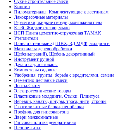
Сухие строительные смеси
Кирпич
Пиломатериалы. Комплектующие к лестницам
Лакокрасочные материалы
Герметики, жидкие гвозди, монтажная пена
Клей. Жидкое стекло, мыло
ЦСП Плита цементно-стружечная ТАМАК
Утеплители
Панели стеновые 3Д ПВХ, 3Д МДФ, молдинги
Материалы деревообработки
Щебень(гравий), Щебень декоративный
Инструмент ручной
Дача и сад, хозтовары
Компостеры садовые
Удобрения, грунты, борьба с вредителями, семена
Цементно-песчаные смеси
Ленты.Скотч
Электротехнические товары
Пластиковые молдинги. Стыки. Плинтуса
Веревки, канаты, шнуры, троса, нити, стропы
Газосиликатные блоки, пеноблоки
Профиль для гипсокартона
Двери межкомнатные
Гипсовая плитка декоративная
Печное литье