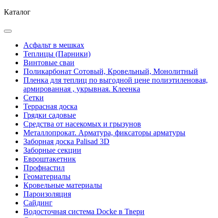
Каталог
Асфальт в мешках
Теплицы (Парники)
Винтовые сваи
Поликарбонат Сотовый, Кровельный, Монолитный
Пленка для теплиц по выгодной цене полиэтиленовая,
армированная , укрывная. Клеенка
Сетки
Террасная доска
Грядки садовые
Средства от насекомых и грызунов
Металлопрокат. Арматура, фиксаторы арматуры
Заборная доска Palisad 3D
Заборные секции
Евроштакетник
Профнастил
Геоматериалы
Кровельные материалы
Пароизоляция
Сайдинг
Водосточная система Docke в Твери