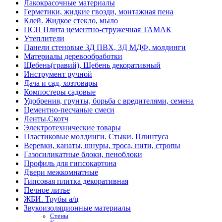
Лакокрасочные материалы
Герметики, жидкие гвозди, монтажная пена
Клей. Жидкое стекло, мыло
ЦСП Плита цементно-стружечная ТАМАК
Утеплители
Панели стеновые 3Д ПВХ, 3Д МДФ, молдинги
Материалы деревообработки
Щебень(гравий), Щебень декоративный
Инструмент ручной
Дача и сад, хозтовары
Компостеры садовые
Удобрения, грунты, борьба с вредителями, семена
Цементно-песчаные смеси
Ленты.Скотч
Электротехнические товары
Пластиковые молдинги. Стыки. Плинтуса
Веревки, канаты, шнуры, троса, нити, стропы
Газосиликатные блоки, пеноблоки
Профиль для гипсокартона
Двери межкомнатные
Гипсовая плитка декоративная
Печное литье
ЖБИ. Трубы а/ц
Звукоизоляционные материалы
Стены