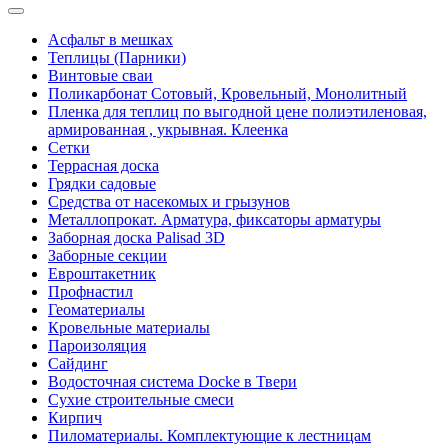
Асфальт в мешках
Теплицы (Парники)
Винтовые сваи
Поликарбонат Сотовый, Кровельный, Монолитный
Пленка для теплиц по выгодной цене полиэтиленовая,
армированная , укрывная. Клеенка
Сетки
Террасная доска
Грядки садовые
Средства от насекомых и грызунов
Металлопрокат. Арматура, фиксаторы арматуры
Заборная доска Palisad 3D
Заборные секции
Евроштакетник
Профнастил
Геоматериалы
Кровельные материалы
Пароизоляция
Сайдинг
Водосточная система Docke в Твери
Сухие строительные смеси
Кирпич
Пиломатериалы. Комплектующие к лестницам