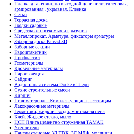
Пленка для теплиц по выгодной цене полиэтиленовая,
армированная , укрывная. Клеенка
Сетки
Террасная доска
Грядки садовые
Средства от насекомых и грызунов
Металлопрокат. Арматура, фиксаторы арматуры
Заборная доска Palisad 3D
Заборные секции
Евроштакетник
Профнастил
Геоматериалы
Кровельные материалы
Пароизоляция
Сайдинг
Водосточная система Docke в Твери
Сухие строительные смеси
Кирпич
Пиломатериалы. Комплектующие к лестницам
Лакокрасочные материалы
Герметики, жидкие гвозди, монтажная пена
Клей. Жидкое стекло, мыло
ЦСП Плита цементно-стружечная ТАМАК
Утеплители
Панели стеновые 3Д ПВХ, 3Д МДФ, молдинги