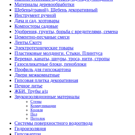
Материалы деревообработки
Щебень(гравий), Щебень декоративный
Инструмент ручной
Дача и сад, хозтовары
Компостеры садовые
Удобрения, грунты, борьба с вредителями, семена
Цементно-песчаные смеси
Ленты.Скотч
Электротехнические товары
Пластиковые молдинги. Стыки. Плинтуса
Веревки, канаты, шнуры, троса, нити, стропы
Газосиликатные блоки, пеноблоки
Профиль для гипсокартона
Двери межкомнатные
Гипсовая плитка декоративная
Печное литье
ЖБИ. Трубы а/ц
Звукоизоляционные материалы
Стены
Коммуникации
Кровля
Пол
Потолок
Системы поверхностного водоотвода
Гидроизоляция
Гипсокартон