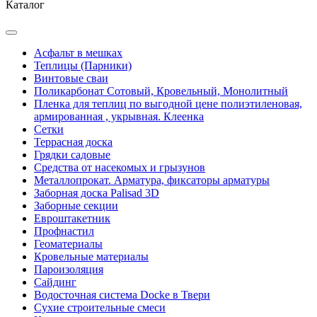
Каталог
Асфальт в мешках
Теплицы (Парники)
Винтовые сваи
Поликарбонат Сотовый, Кровельный, Монолитный
Пленка для теплиц по выгодной цене полиэтиленовая,
армированная , укрывная. Клеенка
Сетки
Террасная доска
Грядки садовые
Средства от насекомых и грызунов
Металлопрокат. Арматура, фиксаторы арматуры
Заборная доска Palisad 3D
Заборные секции
Евроштакетник
Профнастил
Геоматериалы
Кровельные материалы
Пароизоляция
Сайдинг
Водосточная система Docke в Твери
Сухие строительные смеси