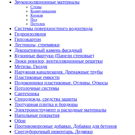
Звукоизоляционные материалы
Стены
Коммуникации
Кровля
Пол
Потолок
Системы поверхностного водоотвода
Гидроизоляция
Гипсокартон
Лестницы, стремянки
Декоративный камень фасадный
Кухонные фартуки (Панели стеновые)
Люки ревизор, вентилляционные решетки
Метизы. Гвозди
Наружная канализация. Дренажные трубы
Пластиковые емкости
Подоконники пластиковые. Отливы. Откосы
Потолочные системы
Сантехника
Спецодежда, средства защиты
Тротуарная плитка и бордюры
Электроинструмент и расходные материалы
Напольные покрытия
Обои
Противоморозные добавки. Добавки для бетонов
Снегоуборочный инвентарь. Ледянки