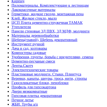
Кирпич
Пиломатериалы. Комплектующие к лестницам
Лакокрасочные материалы
Герметики, жидкие гвозди, монтажная пена
Клей. Жидкое стекло, мыло
ЦСП Плита цементно-стружечная ТАМАК
Утеплители
Панели стеновые 3Д ПВХ, 3Д МДФ, молдинги
Материалы деревообработки
Щебень(гравий), Щебень декоративный
Инструмент ручной
Дача и сад, хозтовары
Компостеры садовые
Удобрения, грунты, борьба с вредителями, семена
Цементно-песчаные смеси
Ленты.Скотч
Электротехнические товары
Пластиковые молдинги. Стыки. Плинтуса
Веревки, канаты, шнуры, троса, нити, стропы
Газосиликатные блоки, пеноблоки
Профиль для гипсокартона
Двери межкомнатные
Гипсовая плитка декоративная
Печное литье
ЖБИ. Трубы а/ц