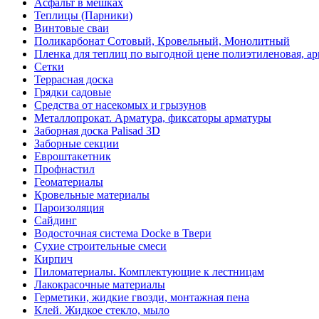
Асфальт в мешках
Теплицы (Парники)
Винтовые сваи
Поликарбонат Сотовый, Кровельный, Монолитный
Пленка для теплиц по выгодной цене полиэтиленовая, ар
Сетки
Террасная доска
Грядки садовые
Средства от насекомых и грызунов
Металлопрокат. Арматура, фиксаторы арматуры
Заборная доска Palisad 3D
Заборные секции
Евроштакетник
Профнастил
Геоматериалы
Кровельные материалы
Пароизоляция
Сайдинг
Водосточная система Docke в Твери
Сухие строительные смеси
Кирпич
Пиломатериалы. Комплектующие к лестницам
Лакокрасочные материалы
Герметики, жидкие гвозди, монтажная пена
Клей. Жидкое стекло, мыло