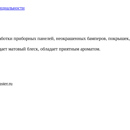
нциальности
работки приборных панелей, неокрашенных бамперов, покрышек, 
дает матовый блеск, обладает приятным ароматом.
ster.ru