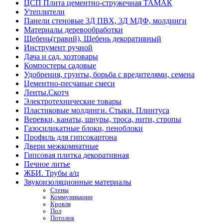
ЦСП Плита цементно-стружечная ТАМАК
Утеплители
Панели стеновые 3Д ПВХ, 3Д МДФ, молдинги
Материалы деревообработки
Щебень(гравий), Щебень декоративный
Инструмент ручной
Дача и сад, хозтовары
Компостеры садовые
Удобрения, грунты, борьба с вредителями, семена
Цементно-песчаные смеси
Ленты.Скотч
Электротехнические товары
Пластиковые молдинги. Стыки. Плинтуса
Веревки, канаты, шнуры, троса, нити, стропы
Газосиликатные блоки, пеноблоки
Профиль для гипсокартона
Двери межкомнатные
Гипсовая плитка декоративная
Печное литье
ЖБИ. Трубы а/ц
Звукоизоляционные материалы
Стены
Коммуникации
Кровля
Пол
Потолок