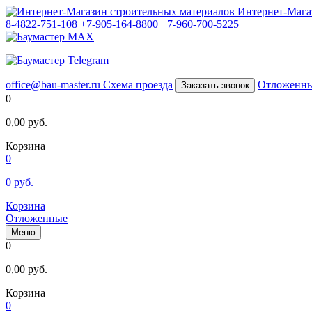
Интернет-Мага
8-4822-751-108
+7-905-164-8800
+7-960-700-5225
office@bau-master.ru
Схема проезда
Отложенн
Заказать звонок
0
0,00
руб.
Корзина
0
0
руб.
Корзина
Отложенные
Меню
0
0,00
руб.
Корзина
0