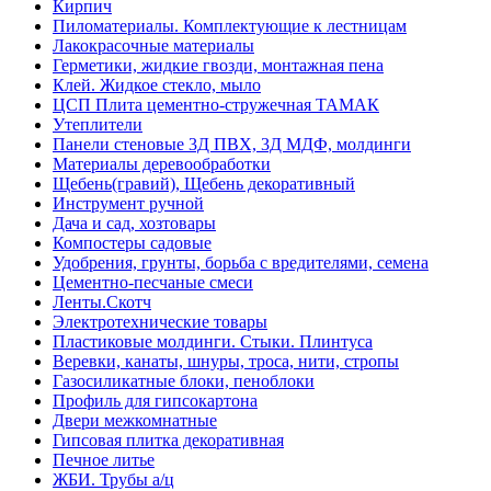
Кирпич
Пиломатериалы. Комплектующие к лестницам
Лакокрасочные материалы
Герметики, жидкие гвозди, монтажная пена
Клей. Жидкое стекло, мыло
ЦСП Плита цементно-стружечная ТАМАК
Утеплители
Панели стеновые 3Д ПВХ, 3Д МДФ, молдинги
Материалы деревообработки
Щебень(гравий), Щебень декоративный
Инструмент ручной
Дача и сад, хозтовары
Компостеры садовые
Удобрения, грунты, борьба с вредителями, семена
Цементно-песчаные смеси
Ленты.Скотч
Электротехнические товары
Пластиковые молдинги. Стыки. Плинтуса
Веревки, канаты, шнуры, троса, нити, стропы
Газосиликатные блоки, пеноблоки
Профиль для гипсокартона
Двери межкомнатные
Гипсовая плитка декоративная
Печное литье
ЖБИ. Трубы а/ц