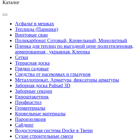
Каталог
Асфальт в мешках
Теплицы (Парники)
Винтовые сваи
Поликарбонат Сотовый, Кровельный, Монолитный
Пленка для теплиц по выгодной цене полиэтиленовая,
армированная , укрывная. Клеенка
Сетки
Террасная доска
Грядки садовые
Средства от насекомых и грызунов
Металлопрокат. Арматура, фиксаторы арматуры
Заборная доска Palisad 3D
Заборные секции
Евроштакетник
Профнастил
Геоматериалы
Кровельные материалы
Пароизоляция
Сайдинг
Водосточная система Docke в Твери
Сухие строительные смеси