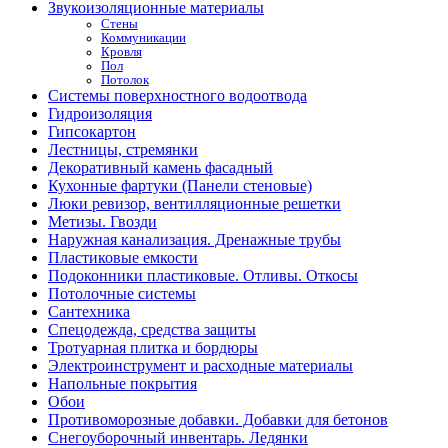
Звукоизоляционные материалы
Стены
Коммуникации
Кровля
Пол
Потолок
Системы поверхностного водоотвода
Гидроизоляция
Гипсокартон
Лестницы, стремянки
Декоративный камень фасадный
Кухонные фартуки (Панели стеновые)
Люки ревизор, вентилляционные решетки
Метизы. Гвозди
Наружная канализация. Дренажные трубы
Пластиковые емкости
Подоконники пластиковые. Отливы. Откосы
Потолочные системы
Сантехника
Спецодежда, средства защиты
Тротуарная плитка и бордюры
Электроинструмент и расходные материалы
Напольные покрытия
Обои
Противоморозные добавки. Добавки для бетонов
Снегоуборочный инвентарь. Ледянки