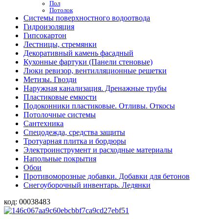
Пол
Потолок
Системы поверхностного водоотвода
Гидроизоляция
Гипсокартон
Лестницы, стремянки
Декоративный камень фасадный
Кухонные фартуки (Панели стеновые)
Люки ревизор, вентилляционные решетки
Метизы. Гвозди
Наружная канализация. Дренажные трубы
Пластиковые емкости
Подоконники пластиковые. Отливы. Откосы
Потолочные системы
Сантехника
Спецодежда, средства защиты
Тротуарная плитка и бордюры
Электроинструмент и расходные материалы
Напольные покрытия
Обои
Противоморозные добавки. Добавки для бетонов
Снегоуборочный инвентарь. Ледянки
код:
00038483