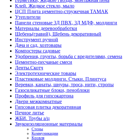
Герметики, жидкие гвозди, монтажная пена
Клей. Жидкое стекло, мыло
ЦСП Плита цементно-стружечная ТАМАК
Утеплители
Панели стеновые 3Д ПВХ, 3Д МДФ, молдинги
Материалы деревообработки
Щебень(гравий), Щебень декоративный
Инструмент ручной
Дача и сад, хозтовары
Компостеры садовые
Удобрения, грунты, борьба с вредителями, семена
Цементно-песчаные смеси
Ленты.Скотч
Электротехнические товары
Пластиковые молдинги. Стыки. Плинтуса
Веревки, канаты, шнуры, троса, нити, стропы
Газосиликатные блоки, пеноблоки
Профиль для гипсокартона
Двери межкомнатные
Гипсовая плитка декоративная
Печное литье
ЖБИ. Трубы а/ц
Звукоизоляционные материалы
Стены
Коммуникации
Кровля