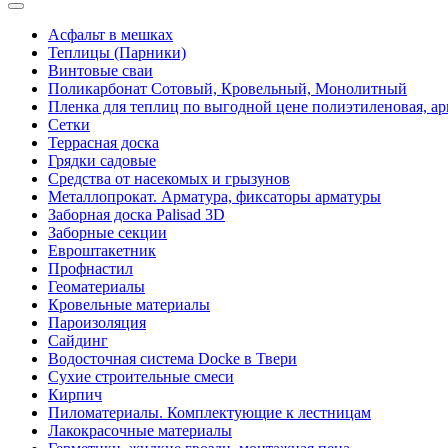
Асфальт в мешках
Теплицы (Парники)
Винтовые сваи
Поликарбонат Сотовый, Кровельный, Монолитный
Пленка для теплиц по выгодной цене полиэтиленовая, ар
Сетки
Террасная доска
Грядки садовые
Средства от насекомых и грызунов
Металлопрокат. Арматура, фиксаторы арматуры
Заборная доска Palisad 3D
Заборные секции
Евроштакетник
Профнастил
Геоматериалы
Кровельные материалы
Пароизоляция
Сайдинг
Водосточная система Docke в Твери
Сухие строительные смеси
Кирпич
Пиломатериалы. Комплектующие к лестницам
Лакокрасочные материалы