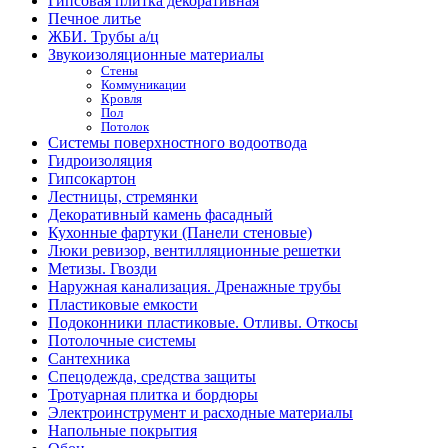
Гипсовая плитка декоративная
Печное литье
ЖБИ. Трубы а/ц
Звукоизоляционные материалы
Стены
Коммуникации
Кровля
Пол
Потолок
Системы поверхностного водоотвода
Гидроизоляция
Гипсокартон
Лестницы, стремянки
Декоративный камень фасадный
Кухонные фартуки (Панели стеновые)
Люки ревизор, вентилляционные решетки
Метизы. Гвозди
Наружная канализация. Дренажные трубы
Пластиковые емкости
Подоконники пластиковые. Отливы. Откосы
Потолочные системы
Сантехника
Спецодежда, средства защиты
Тротуарная плитка и бордюры
Электроинструмент и расходные материалы
Напольные покрытия