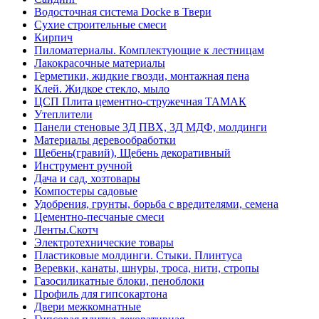
Водосточная система Docke в Твери
Сухие строительные смеси
Кирпич
Пиломатериалы. Комплектующие к лестницам
Лакокрасочные материалы
Герметики, жидкие гвозди, монтажная пена
Клей. Жидкое стекло, мыло
ЦСП Плита цементно-стружечная ТАМАК
Утеплители
Панели стеновые 3Д ПВХ, 3Д МДФ, молдинги
Материалы деревообработки
Щебень(гравий), Щебень декоративный
Инструмент ручной
Дача и сад, хозтовары
Компостеры садовые
Удобрения, грунты, борьба с вредителями, семена
Цементно-песчаные смеси
Ленты.Скотч
Электротехнические товары
Пластиковые молдинги. Стыки. Плинтуса
Веревки, канаты, шнуры, троса, нити, стропы
Газосиликатные блоки, пеноблоки
Профиль для гипсокартона
Двери межкомнатные