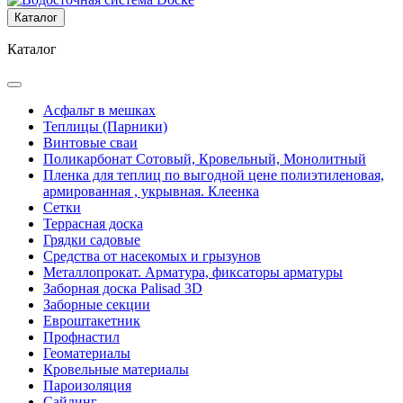
Каталог
Каталог
Асфальт в мешках
Теплицы (Парники)
Винтовые сваи
Поликарбонат Сотовый, Кровельный, Монолитный
Пленка для теплиц по выгодной цене полиэтиленовая,
армированная , укрывная. Клеенка
Сетки
Террасная доска
Грядки садовые
Средства от насекомых и грызунов
Металлопрокат. Арматура, фиксаторы арматуры
Заборная доска Palisad 3D
Заборные секции
Евроштакетник
Профнастил
Геоматериалы
Кровельные материалы
Пароизоляция
Сайдинг