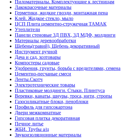
Пиломатериалы. Комплектующие к лестницам
Лакокрасочные материалы
Герметики, жидкие гвозди, монтажная пена
Клей. Жидкое стекло, мыло
ЦСП Плита цементно-стружечная ТАМАК
Утеплители
Панели стеновые 3Д ПВХ, 3Д МДФ, молдинги
Материалы деревообработки
Щебень(гравий), Щебень декоративный
Инструмент ручной
Дача и сад, хозтовары
Компостеры садовые
Удобрения, грунты, борьба с вредителями, семена
Цементно-песчаные смеси
Ленты.Скотч
Электротехнические товары
Пластиковые молдинги. Стыки. Плинтуса
Веревки, канаты, шнуры, троса, нити, стропы
Газосиликатные блоки, пеноблоки
Профиль для гипсокартона
Двери межкомнатные
Гипсовая плитка декоративная
Печное литье
ЖБИ. Трубы а/ц
Звукоизоляционные материалы