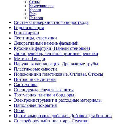
Стены
Коммуникации
Кровля
Пол
Потолок
Системы поверхностного водоотвода
Гидроизоляция
Гипсокартон
Лестницы, стремянки
Декоративный камень фасадный
Кухонные фартуки (Панели стеновые)
Люки ревизор, вентилляционные решетки
Метизы. Гвозди
Наружная канализация. Дренажные трубы
Пластиковые емкости
Подоконники пластиковые. Отливы. Откосы
Потолочные системы
Сантехника
Спецодежда, средства защиты
Тротуарная плитка и бордюры
Электроинструмент и расходные материалы
Напольные покрытия
Обои
Противоморозные добавки. Добавки для бетонов
Снегоуборочный инвентарь. Ледянки