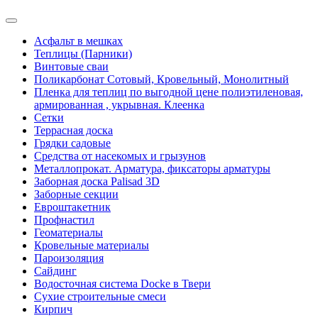
Асфальт в мешках
Теплицы (Парники)
Винтовые сваи
Поликарбонат Сотовый, Кровельный, Монолитный
Пленка для теплиц по выгодной цене полиэтиленовая,
армированная , укрывная. Клеенка
Сетки
Террасная доска
Грядки садовые
Средства от насекомых и грызунов
Металлопрокат. Арматура, фиксаторы арматуры
Заборная доска Palisad 3D
Заборные секции
Евроштакетник
Профнастил
Геоматериалы
Кровельные материалы
Пароизоляция
Сайдинг
Водосточная система Docke в Твери
Сухие строительные смеси
Кирпич