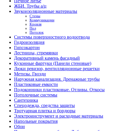
Печное литье
ЖБИ. Трубы а/ц
Звукоизоляционные материалы
Стены
Коммуникации
Кровля
Пол
Потолок
Системы поверхностного водоотвода
Гидроизоляция
Гипсокартон
Лестницы, стремянки
Декоративный камень фасадный
Кухонные фартуки (Панели стеновые)
Люки ревизор, вентилляционные решетки
Метизы. Гвозди
Наружная канализация. Дренажные трубы
Пластиковые емкости
Подоконники пластиковые. Отливы. Откосы
Потолочные системы
Сантехника
Спецодежда, средства защиты
Тротуарная плитка и бордюры
Электроинструмент и расходные материалы
Напольные покрытия
Обои