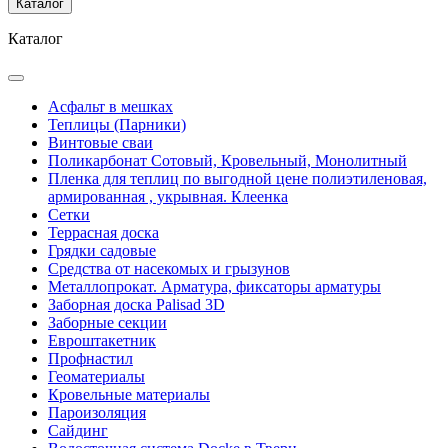
Каталог
Каталог
Асфальт в мешках
Теплицы (Парники)
Винтовые сваи
Поликарбонат Сотовый, Кровельный, Монолитный
Пленка для теплиц по выгодной цене полиэтиленовая,
армированная , укрывная. Клеенка
Сетки
Террасная доска
Грядки садовые
Средства от насекомых и грызунов
Металлопрокат. Арматура, фиксаторы арматуры
Заборная доска Palisad 3D
Заборные секции
Евроштакетник
Профнастил
Геоматериалы
Кровельные материалы
Пароизоляция
Сайдинг