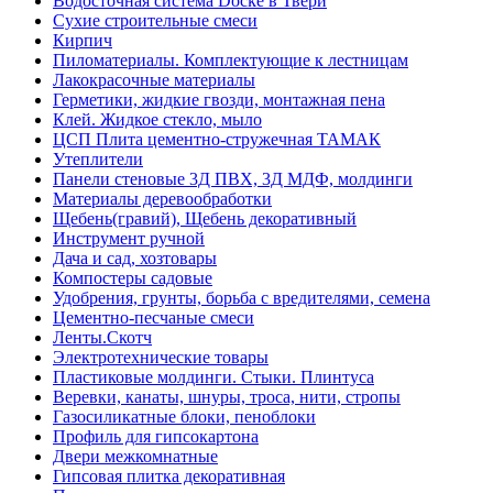
Водосточная система Docke в Твери
Сухие строительные смеси
Кирпич
Пиломатериалы. Комплектующие к лестницам
Лакокрасочные материалы
Герметики, жидкие гвозди, монтажная пена
Клей. Жидкое стекло, мыло
ЦСП Плита цементно-стружечная ТАМАК
Утеплители
Панели стеновые 3Д ПВХ, 3Д МДФ, молдинги
Материалы деревообработки
Щебень(гравий), Щебень декоративный
Инструмент ручной
Дача и сад, хозтовары
Компостеры садовые
Удобрения, грунты, борьба с вредителями, семена
Цементно-песчаные смеси
Ленты.Скотч
Электротехнические товары
Пластиковые молдинги. Стыки. Плинтуса
Веревки, канаты, шнуры, троса, нити, стропы
Газосиликатные блоки, пеноблоки
Профиль для гипсокартона
Двери межкомнатные
Гипсовая плитка декоративная