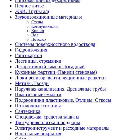
Гипсовая плитка декоративная
Печное литье
ЖБИ. Трубы а/ц
Звукоизоляционные материалы
Стены
Коммуникации
Кровля
Пол
Потолок
Системы поверхностного водоотвода
Гидроизоляция
Гипсокартон
Лестницы, стремянки
Декоративный камень фасадный
Кухонные фартуки (Панели стеновые)
Люки ревизор, вентилляционные решетки
Метизы. Гвозди
Наружная канализация. Дренажные трубы
Пластиковые емкости
Подоконники пластиковые. Отливы. Откосы
Потолочные системы
Сантехника
Спецодежда, средства защиты
Тротуарная плитка и бордюры
Электроинструмент и расходные материалы
Напольные покрытия