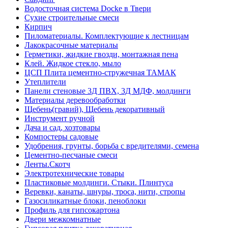
Водосточная система Docke в Твери
Сухие строительные смеси
Кирпич
Пиломатериалы. Комплектующие к лестницам
Лакокрасочные материалы
Герметики, жидкие гвозди, монтажная пена
Клей. Жидкое стекло, мыло
ЦСП Плита цементно-стружечная ТАМАК
Утеплители
Панели стеновые 3Д ПВХ, 3Д МДФ, молдинги
Материалы деревообработки
Щебень(гравий), Щебень декоративный
Инструмент ручной
Дача и сад, хозтовары
Компостеры садовые
Удобрения, грунты, борьба с вредителями, семена
Цементно-песчаные смеси
Ленты.Скотч
Электротехнические товары
Пластиковые молдинги. Стыки. Плинтуса
Веревки, канаты, шнуры, троса, нити, стропы
Газосиликатные блоки, пеноблоки
Профиль для гипсокартона
Двери межкомнатные