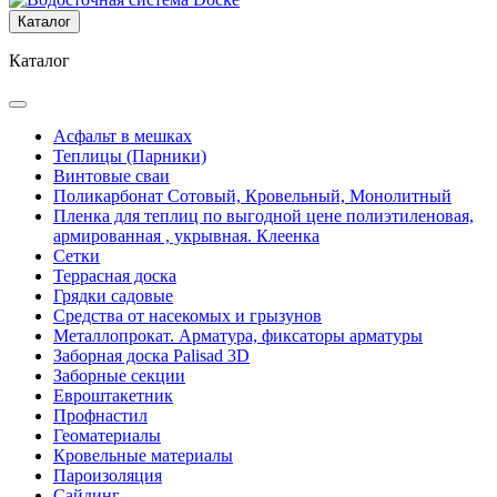
Каталог
Каталог
Асфальт в мешках
Теплицы (Парники)
Винтовые сваи
Поликарбонат Сотовый, Кровельный, Монолитный
Пленка для теплиц по выгодной цене полиэтиленовая,
армированная , укрывная. Клеенка
Сетки
Террасная доска
Грядки садовые
Средства от насекомых и грызунов
Металлопрокат. Арматура, фиксаторы арматуры
Заборная доска Palisad 3D
Заборные секции
Евроштакетник
Профнастил
Геоматериалы
Кровельные материалы
Пароизоляция
Сайдинг