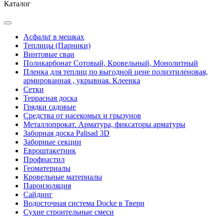
Каталог
Асфальт в мешках
Теплицы (Парники)
Винтовые сваи
Поликарбонат Сотовый, Кровельный, Монолитный
Пленка для теплиц по выгодной цене полиэтиленовая,
армированная , укрывная. Клеенка
Сетки
Террасная доска
Грядки садовые
Средства от насекомых и грызунов
Металлопрокат. Арматура, фиксаторы арматуры
Заборная доска Palisad 3D
Заборные секции
Евроштакетник
Профнастил
Геоматериалы
Кровельные материалы
Пароизоляция
Сайдинг
Водосточная система Docke в Твери
Сухие строительные смеси