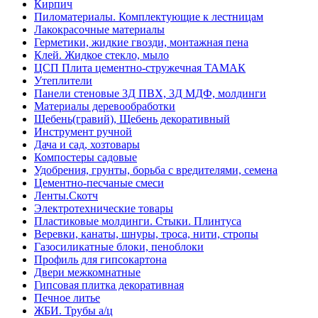
Кирпич
Пиломатериалы. Комплектующие к лестницам
Лакокрасочные материалы
Герметики, жидкие гвозди, монтажная пена
Клей. Жидкое стекло, мыло
ЦСП Плита цементно-стружечная ТАМАК
Утеплители
Панели стеновые 3Д ПВХ, 3Д МДФ, молдинги
Материалы деревообработки
Щебень(гравий), Щебень декоративный
Инструмент ручной
Дача и сад, хозтовары
Компостеры садовые
Удобрения, грунты, борьба с вредителями, семена
Цементно-песчаные смеси
Ленты.Скотч
Электротехнические товары
Пластиковые молдинги. Стыки. Плинтуса
Веревки, канаты, шнуры, троса, нити, стропы
Газосиликатные блоки, пеноблоки
Профиль для гипсокартона
Двери межкомнатные
Гипсовая плитка декоративная
Печное литье
ЖБИ. Трубы а/ц