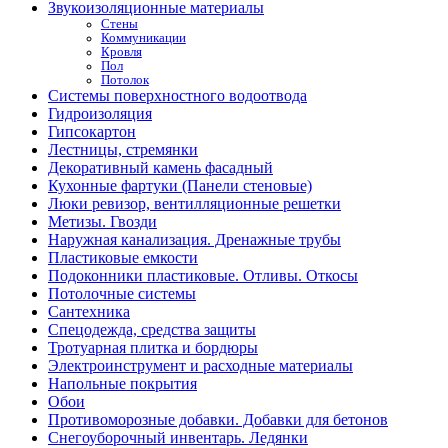
Звукоизоляционные материалы
Стены
Коммуникации
Кровля
Пол
Потолок
Системы поверхностного водоотвода
Гидроизоляция
Гипсокартон
Лестницы, стремянки
Декоративный камень фасадный
Кухонные фартуки (Панели стеновые)
Люки ревизор, вентилляционные решетки
Метизы. Гвозди
Наружная канализация. Дренажные трубы
Пластиковые емкости
Подоконники пластиковые. Отливы. Откосы
Потолочные системы
Сантехника
Спецодежда, средства защиты
Тротуарная плитка и бордюры
Электроинструмент и расходные материалы
Напольные покрытия
Обои
Противоморозные добавки. Добавки для бетонов
Снегоуборочный инвентарь. Ледянки