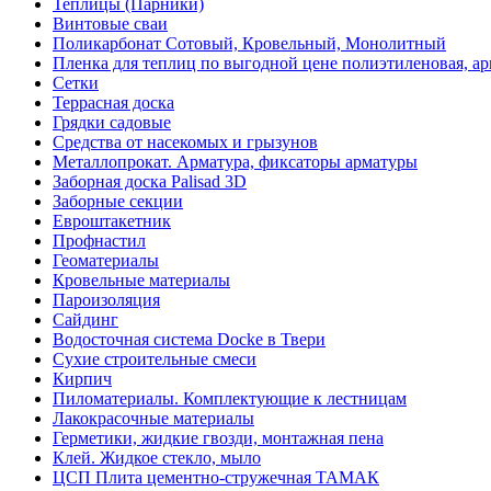
Теплицы (Парники)
Винтовые сваи
Поликарбонат Сотовый, Кровельный, Монолитный
Пленка для теплиц по выгодной цене полиэтиленовая, ар
Сетки
Террасная доска
Грядки садовые
Средства от насекомых и грызунов
Металлопрокат. Арматура, фиксаторы арматуры
Заборная доска Palisad 3D
Заборные секции
Евроштакетник
Профнастил
Геоматериалы
Кровельные материалы
Пароизоляция
Сайдинг
Водосточная система Docke в Твери
Сухие строительные смеси
Кирпич
Пиломатериалы. Комплектующие к лестницам
Лакокрасочные материалы
Герметики, жидкие гвозди, монтажная пена
Клей. Жидкое стекло, мыло
ЦСП Плита цементно-стружечная ТАМАК