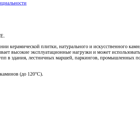
нциальности
E.
нии керамической плитки, натурального и искусственного камн
живает высокие эксплуатационные нагрузки и может использоват
пп в здания, лестничных маршей, паркингов, промышленных пол
каминов (до 120°С).