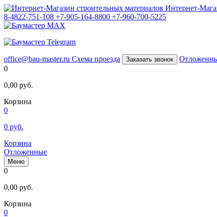
Интернет-Мага
8-4822-751-108
+7-905-164-8800
+7-960-700-5225
office@bau-master.ru
Схема проезда
Отложенн
Заказать звонок
0
0,00
руб.
Корзина
0
0
руб.
Корзина
Отложенные
Меню
0
0,00
руб.
Корзина
0