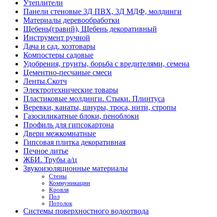
Утеплители
Панели стеновые 3Д ПВХ, 3Д МДФ, молдинги
Материалы деревообработки
Щебень(гравий), Щебень декоративный
Инструмент ручной
Дача и сад, хозтовары
Компостеры садовые
Удобрения, грунты, борьба с вредителями, семена
Цементно-песчаные смеси
Ленты.Скотч
Электротехнические товары
Пластиковые молдинги. Стыки. Плинтуса
Веревки, канаты, шнуры, троса, нити, стропы
Газосиликатные блоки, пеноблоки
Профиль для гипсокартона
Двери межкомнатные
Гипсовая плитка декоративная
Печное литье
ЖБИ. Трубы а/ц
Звукоизоляционные материалы
Стены
Коммуникации
Кровля
Пол
Потолок
Системы поверхностного водоотвода