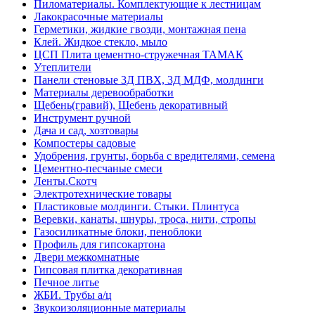
Пиломатериалы. Комплектующие к лестницам
Лакокрасочные материалы
Герметики, жидкие гвозди, монтажная пена
Клей. Жидкое стекло, мыло
ЦСП Плита цементно-стружечная ТАМАК
Утеплители
Панели стеновые 3Д ПВХ, 3Д МДФ, молдинги
Материалы деревообработки
Щебень(гравий), Щебень декоративный
Инструмент ручной
Дача и сад, хозтовары
Компостеры садовые
Удобрения, грунты, борьба с вредителями, семена
Цементно-песчаные смеси
Ленты.Скотч
Электротехнические товары
Пластиковые молдинги. Стыки. Плинтуса
Веревки, канаты, шнуры, троса, нити, стропы
Газосиликатные блоки, пеноблоки
Профиль для гипсокартона
Двери межкомнатные
Гипсовая плитка декоративная
Печное литье
ЖБИ. Трубы а/ц
Звукоизоляционные материалы