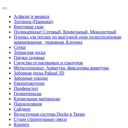
Асфальт в мешках
Теплицы (Парники)
Винтовые сваи
Поликарбонат Сотовый, Кровельный, Монолитный
Пленка для теплиц по выгодной цене полиэтиленовая,
армированная , укрывная. Клеенка
Сетки
Террасная доска
Грядки садовые
Средства от насекомых и грызунов
Металлопрокат. Арматура, фиксаторы арматуры
Заборная доска Palisad 3D
Заборные секции
Евроштакетник
Профнастил
Геоматериалы
Кровельные материалы
Пароизоляция
Сайдинг
Водосточная система Docke в Твери
Сухие строительные смеси
Кирпич