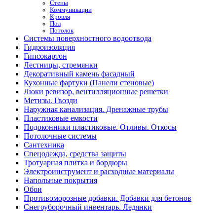
Стены
Коммуникации
Кровля
Пол
Потолок
Системы поверхностного водоотвода
Гидроизоляция
Гипсокартон
Лестницы, стремянки
Декоративный камень фасадный
Кухонные фартуки (Панели стеновые)
Люки ревизор, вентилляционные решетки
Метизы. Гвозди
Наружная канализация. Дренажные трубы
Пластиковые емкости
Подоконники пластиковые. Отливы. Откосы
Потолочные системы
Сантехника
Спецодежда, средства защиты
Тротуарная плитка и бордюры
Электроинструмент и расходные материалы
Напольные покрытия
Обои
Противоморозные добавки. Добавки для бетонов
Снегоуборочный инвентарь. Ледянки