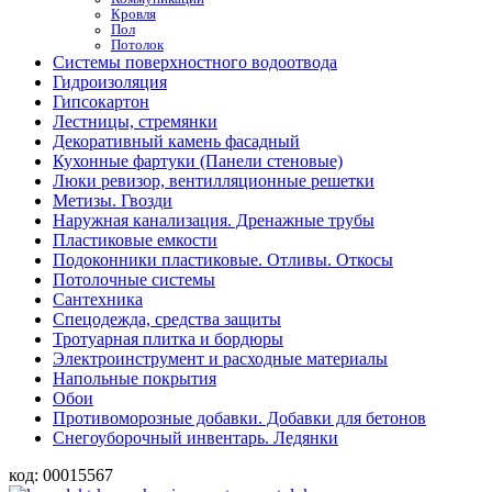
Кровля
Пол
Потолок
Системы поверхностного водоотвода
Гидроизоляция
Гипсокартон
Лестницы, стремянки
Декоративный камень фасадный
Кухонные фартуки (Панели стеновые)
Люки ревизор, вентилляционные решетки
Метизы. Гвозди
Наружная канализация. Дренажные трубы
Пластиковые емкости
Подоконники пластиковые. Отливы. Откосы
Потолочные системы
Сантехника
Спецодежда, средства защиты
Тротуарная плитка и бордюры
Электроинструмент и расходные материалы
Напольные покрытия
Обои
Противоморозные добавки. Добавки для бетонов
Снегоуборочный инвентарь. Ледянки
код:
00015567