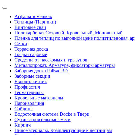
Асфальт в мешках
Теплицы (Парники)
Винтовые сваи
Поликарбонат Сотовый, Кровельный, Монолитный
Пленка для теплиц по выгодной цене полиэтиленовая, ар
Сетки
Террасная доска
Грядки садовые
Средства от насекомых и грызунов
Металлопрокат. Арматура, фиксаторы арматуры
Заборная доска Palisad 3D
Заборные секции
Евроштакетник
Профнастил
Геоматериалы
Кровельные материалы
Пароизоляция
Сайдинг
Водосточная система Docke в Твери
Сухие строительные смеси
Кирпич
Пиломатериалы. Комплектующие к лестницам