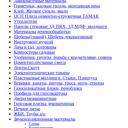
Лакокрасочные материалы
Герметики, жидкие гвозди, монтажная пена
Клей. Жидкое стекло, мыло
ЦСП Плита цементно-стружечная ТАМАК
Утеплители
Панели стеновые 3Д ПВХ, 3Д МДФ, молдинги
Материалы деревообработки
Щебень(гравий), Щебень декоративный
Инструмент ручной
Дача и сад, хозтовары
Компостеры садовые
Удобрения, грунты, борьба с вредителями, семена
Цементно-песчаные смеси
Ленты.Скотч
Электротехнические товары
Пластиковые молдинги. Стыки. Плинтуса
Веревки, канаты, шнуры, троса, нити, стропы
Газосиликатные блоки, пеноблоки
Профиль для гипсокартона
Двери межкомнатные
Гипсовая плитка декоративная
Печное литье
ЖБИ. Трубы а/ц
Звукоизоляционные материалы
Стены
Коммуникации