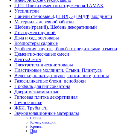
Клей. Жидкое стекло, мыло
ЦСП Плита цементно-стружечная ТАМАК
Утеплители
Панели стеновые 3Д ПВХ, 3Д МДФ, молдинги
Материалы деревообработки
Щебень(гравий), Щебень декоративный
Инструмент ручной
Дача и сад, хозтовары
Компостеры садовые
Удобрения, грунты, борьба с вредителями, семена
Цементно-песчаные смеси
Ленты.Скотч
Электротехнические товары
Пластиковые молдинги. Стыки. Плинтуса
Веревки, канаты, шнуры, троса, нити, стропы
Газосиликатные блоки, пеноблоки
Профиль для гипсокартона
Двери межкомнатные
Гипсовая плитка декоративная
Печное литье
ЖБИ. Трубы а/ц
Звукоизоляционные материалы
Стены
Коммуникации
Кровля
Пол