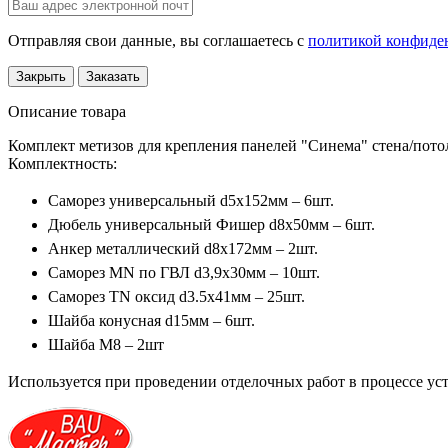
Отправляя свои данные, вы соглашаетесь с
политикой конфиде
Закрыть
Заказать
Описание товара
Комплект метизов для крепления панелей "Синема" стена/пото
Комплектность:
Саморез универсальный d5х152мм – 6шт.
Дюбель универсальный Фишер d8х50мм – 6шт.
Анкер металлический d8х172мм – 2шт.
Саморез MN по ГВЛ d3,9х30мм – 10шт.
Саморез TN оксид d3.5х41мм – 25шт.
Шайба конусная d15мм – 6шт.
Шайба M8 – 2шт
Используется при проведении отделочных работ в процессе уст