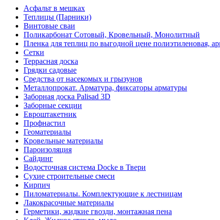
Асфальт в мешках
Теплицы (Парники)
Винтовые сваи
Поликарбонат Сотовый, Кровельный, Монолитный
Пленка для теплиц по выгодной цене полиэтиленовая, ар
Сетки
Террасная доска
Грядки садовые
Средства от насекомых и грызунов
Металлопрокат. Арматура, фиксаторы арматуры
Заборная доска Palisad 3D
Заборные секции
Евроштакетник
Профнастил
Геоматериалы
Кровельные материалы
Пароизоляция
Сайдинг
Водосточная система Docke в Твери
Сухие строительные смеси
Кирпич
Пиломатериалы. Комплектующие к лестницам
Лакокрасочные материалы
Герметики, жидкие гвозди, монтажная пена