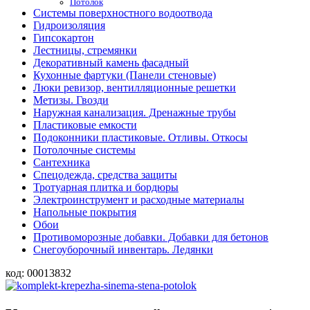
Потолок
Системы поверхностного водоотвода
Гидроизоляция
Гипсокартон
Лестницы, стремянки
Декоративный камень фасадный
Кухонные фартуки (Панели стеновые)
Люки ревизор, вентилляционные решетки
Метизы. Гвозди
Наружная канализация. Дренажные трубы
Пластиковые емкости
Подоконники пластиковые. Отливы. Откосы
Потолочные системы
Сантехника
Спецодежда, средства защиты
Тротуарная плитка и бордюры
Электроинструмент и расходные материалы
Напольные покрытия
Обои
Противоморозные добавки. Добавки для бетонов
Снегоуборочный инвентарь. Ледянки
код:
00013832