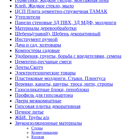
Герметики, жидкие гвозди, монтажная пена
Клей. Жидкое стекло, мыло
ЦСП Плита цементно-стружечная ТАМАК
Утеплители
Панели стеновые 3Д ПВХ, 3Д МДФ, молдинги
Материалы деревообработки
Щебень(гравий), Щебень декоративный
Инструмент ручной
Дача и сад, хозтовары
Компостеры садовые
Удобрения, грунты, борьба с вредителями, семена
Цементно-песчаные смеси
Ленты.Скотч
Электротехнические товары
Пластиковые молдинги. Стыки. Плинтуса
Веревки, канаты, шнуры, троса, нити, стропы
Газосиликатные блоки, пеноблоки
Профиль для гипсокартона
Двери межкомнатные
Гипсовая плитка декоративная
Печное литье
ЖБИ. Трубы а/ц
Звукоизоляционные материалы
Стены
Коммуникации
Кровля