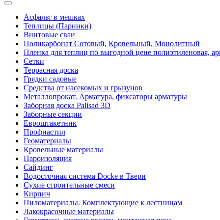
Асфальт в мешках
Теплицы (Парники)
Винтовые сваи
Поликарбонат Сотовый, Кровельный, Монолитный
Пленка для теплиц по выгодной цене полиэтиленовая, ар
Сетки
Террасная доска
Грядки садовые
Средства от насекомых и грызунов
Металлопрокат. Арматура, фиксаторы арматуры
Заборная доска Palisad 3D
Заборные секции
Евроштакетник
Профнастил
Геоматериалы
Кровельные материалы
Пароизоляция
Сайдинг
Водосточная система Docke в Твери
Сухие строительные смеси
Кирпич
Пиломатериалы. Комплектующие к лестницам
Лакокрасочные материалы