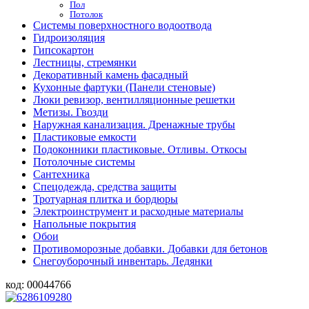
Пол
Потолок
Системы поверхностного водоотвода
Гидроизоляция
Гипсокартон
Лестницы, стремянки
Декоративный камень фасадный
Кухонные фартуки (Панели стеновые)
Люки ревизор, вентилляционные решетки
Метизы. Гвозди
Наружная канализация. Дренажные трубы
Пластиковые емкости
Подоконники пластиковые. Отливы. Откосы
Потолочные системы
Сантехника
Спецодежда, средства защиты
Тротуарная плитка и бордюры
Электроинструмент и расходные материалы
Напольные покрытия
Обои
Противоморозные добавки. Добавки для бетонов
Снегоуборочный инвентарь. Ледянки
код:
00044766