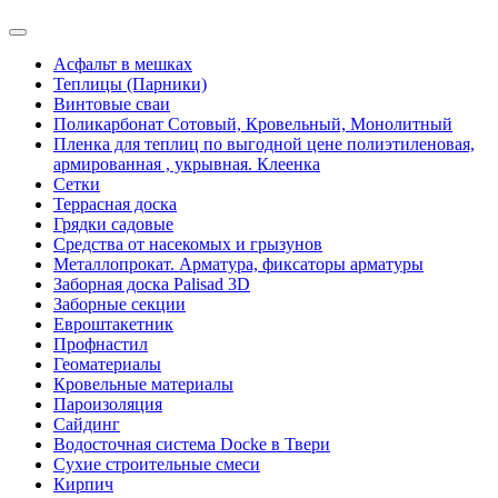
Асфальт в мешках
Теплицы (Парники)
Винтовые сваи
Поликарбонат Сотовый, Кровельный, Монолитный
Пленка для теплиц по выгодной цене полиэтиленовая,
армированная , укрывная. Клеенка
Сетки
Террасная доска
Грядки садовые
Средства от насекомых и грызунов
Металлопрокат. Арматура, фиксаторы арматуры
Заборная доска Palisad 3D
Заборные секции
Евроштакетник
Профнастил
Геоматериалы
Кровельные материалы
Пароизоляция
Сайдинг
Водосточная система Docke в Твери
Сухие строительные смеси
Кирпич