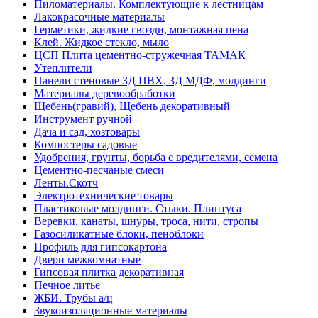
Пиломатериалы. Комплектующие к лестницам
Лакокрасочные материалы
Герметики, жидкие гвозди, монтажная пена
Клей. Жидкое стекло, мыло
ЦСП Плита цементно-стружечная ТАМАК
Утеплители
Панели стеновые 3Д ПВХ, 3Д МДФ, молдинги
Материалы деревообработки
Щебень(гравий), Щебень декоративный
Инструмент ручной
Дача и сад, хозтовары
Компостеры садовые
Удобрения, грунты, борьба с вредителями, семена
Цементно-песчаные смеси
Ленты.Скотч
Электротехнические товары
Пластиковые молдинги. Стыки. Плинтуса
Веревки, канаты, шнуры, троса, нити, стропы
Газосиликатные блоки, пеноблоки
Профиль для гипсокартона
Двери межкомнатные
Гипсовая плитка декоративная
Печное литье
ЖБИ. Трубы а/ц
Звукоизоляционные материалы