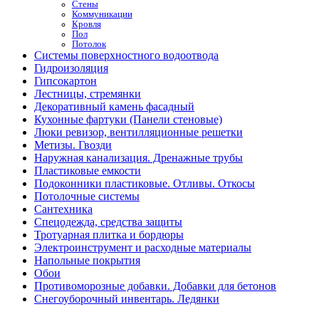
Стены
Коммуникации
Кровля
Пол
Потолок
Системы поверхностного водоотвода
Гидроизоляция
Гипсокартон
Лестницы, стремянки
Декоративный камень фасадный
Кухонные фартуки (Панели стеновые)
Люки ревизор, вентилляционные решетки
Метизы. Гвозди
Наружная канализация. Дренажные трубы
Пластиковые емкости
Подоконники пластиковые. Отливы. Откосы
Потолочные системы
Сантехника
Спецодежда, средства защиты
Тротуарная плитка и бордюры
Электроинструмент и расходные материалы
Напольные покрытия
Обои
Противоморозные добавки. Добавки для бетонов
Снегоуборочный инвентарь. Ледянки